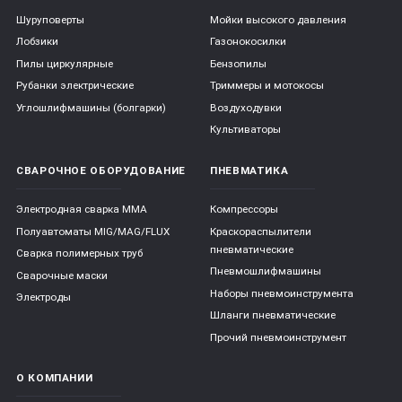
Шуруповерты
Мойки высокого давления
Лобзики
Газонокосилки
Пилы циркулярные
Бензопилы
Рубанки электрические
Триммеры и мотокосы
Углошлифмашины (болгарки)
Воздуходувки
Культиваторы
СВАРОЧНОЕ ОБОРУДОВАНИЕ
ПНЕВМАТИКА
Электродная сварка ММА
Компрессоры
Полуавтоматы MIG/MAG/FLUX
Краскораспылители
пневматические
Сварка полимерных труб
Пневмошлифмашины
Сварочные маски
Наборы пневмоинструмента
Электроды
Шланги пневматические
Прочий пневмоинструмент
О КОМПАНИИ