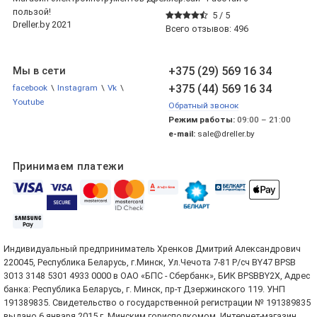
пользой!
5 /
5
Dreller.by 2021
Всего отзывов:
496
+375 (29) 569 16 34
Мы в сети
+375 (44) 569 16 34
facebook
\
Instagram
\
Vk
\
Youtube
Обратный звонок
Режим работы:
09:00 – 21:00
e-mail:
sale@dreller.by
Принимаем платежи
Индивидуальный предприниматель Хренков Дмитрий Александрович
220045, Республика Беларусь, г.Минск, Ул.Чечота 7-81 Р/сч BY47 BPSB
3013 3148 5301 4933 0000 в ОАО «БПС - Сбербанк», БИК BPSBBY2X, Адрес
банка: Республика Беларусь, г. Минск, пр-т Дзержинского 119. УНП
191389835. Свидетельство о государственной регистрации № 191389835
выдано 6 января 2015 г. Минским горисполкомом. Интернет-магазин