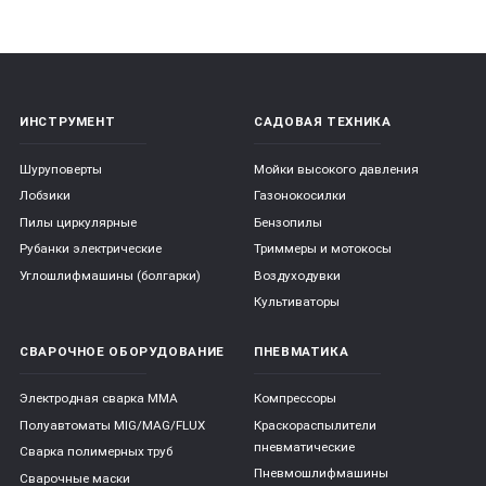
ИНСТРУМЕНТ
САДОВАЯ ТЕХНИКА
Шуруповерты
Мойки высокого давления
Лобзики
Газонокосилки
Пилы циркулярные
Бензопилы
Рубанки электрические
Триммеры и мотокосы
Углошлифмашины (болгарки)
Воздуходувки
Культиваторы
СВАРОЧНОЕ ОБОРУДОВАНИЕ
ПНЕВМАТИКА
Электродная сварка ММА
Компрессоры
Полуавтоматы MIG/MAG/FLUX
Краскораспылители
пневматические
Сварка полимерных труб
Пневмошлифмашины
Сварочные маски