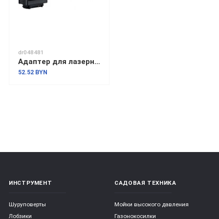
dr048481
Адаптер для лазерного дальномера Bosch Zamo III 1.608.M00.C25 (рулетка)
52.52 BYN
ИНСТРУМЕНТ
САДОВАЯ ТЕХНИКА
Шуруповерты
Мойки высокого давления
Лобзики
Газонокосилки