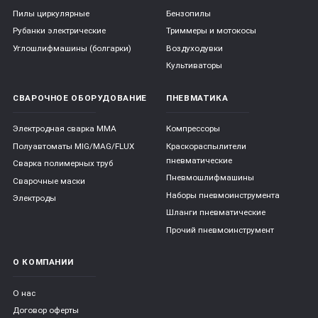
Пилы циркулярные
Бензопилы
Рубанки электрические
Триммеры и мотокосы
Углошлифмашины (болгарки)
Воздуходувки
Культиваторы
СВАРОЧНОЕ ОБОРУДОВАНИЕ
ПНЕВМАТИКА
Электродная сварка ММА
Компрессоры
Полуавтоматы MIG/MAG/FLUX
Краскораспылители
пневматические
Сварка полимерных труб
Пневмошлифмашины
Сварочные маски
Наборы пневмоинструмента
Электроды
Шланги пневматические
Прочий пневмоинструмент
О КОМПАНИИ
О нас
Договор оферты