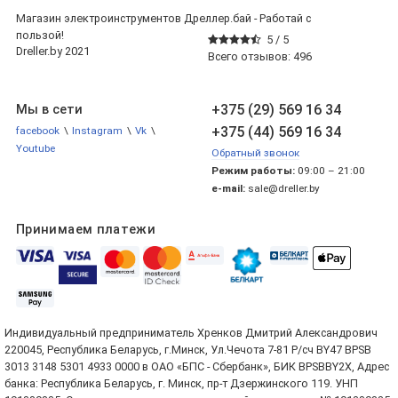
Магазин электроинструментов Дреллер.бай - Работай с
пользой!
5 /
5
Dreller.by 2021
Всего отзывов:
496
+375 (29) 569 16 34
Мы в сети
+375 (44) 569 16 34
facebook
\
Instagram
\
Vk
\
Youtube
Обратный звонок
Режим работы:
09:00 – 21:00
e-mail:
sale@dreller.by
Принимаем платежи
Индивидуальный предприниматель Хренков Дмитрий Александрович
220045, Республика Беларусь, г.Минск, Ул.Чечота 7-81 Р/сч BY47 BPSB
3013 3148 5301 4933 0000 в ОАО «БПС - Сбербанк», БИК BPSBBY2X, Адрес
банка: Республика Беларусь, г. Минск, пр-т Дзержинского 119. УНП