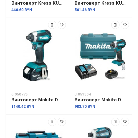
Винтоверт Kress KU280.9 (без АКБ)
Винтоверт Kress KUB61.9 (с 2-мя АКБ, кейс)
446.60 BYN
561.46 BYN
dr050775
dr051304
Винтоверт Makita DTD153RFE (с 2-мя АКБ, кейс)
Винтоверт Makita DTD153RT (с 1-м АКБ, кейс)
1140.42 BYN
983.70 BYN