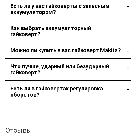
Есть ли у вас гайковерты с запасным
аккумулятором?
В наличии имеются модели с запасной аккумуляторной
Как выбрать аккумуляторный
батареей.
гайковерт?
Наши сотрудники помогут вам сделать выбор.
Можно ли купить у вас гайковерт Makita?
У нас есть несколько моделей такого инструмента.
Что лучше, ударный или безударный
гайковерт?
Все зависит от целей использования инструмента.
Есть ли в гайковертах регулировка
оборотов?
В каталоге вы можете выбрать модель с такой функцией.
Отзывы