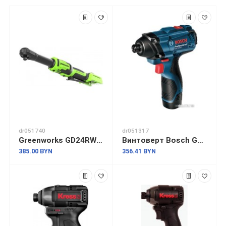
dr051740
dr051317
Greenworks GD24RWX 3803907 (без АКБ)
Винтоверт Bosch GDR 120-LI Professional [06019F0000]
385.00 BYN
356.41 BYN