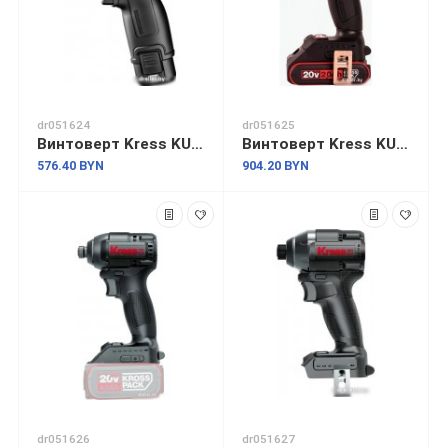
dr051624
dr051625
Винтоверт Kress KU203.1 (с 2-мя АКБ, кейс)
Винтоверт Kress KU280.3 (с 2-мя АКБ, кейс)
576.40 BYN
904.20 BYN
dr051626
dr051627