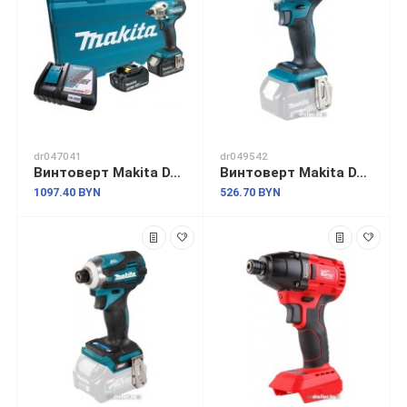
dr047041
dr049542
Винтоверт Makita DTD156RFE (с 2-мя АКБ)
Винтоверт Makita DTD172Z (без АКБ)
1097.40 BYN
526.70 BYN