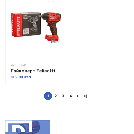
dr050941
Гайковерт Felisatti ГАУ-12/18Л3 (без АКБ)
309.00 BYN
1
2
3
4
>
>|