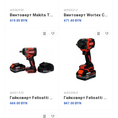
dr046930
dr050212
Винтоверт Makita TD001GZ (без АКБ)
Винтоверт Wortex CWR 0118 0329286 (с 2-мя АКБ, кейс)
619.85 BYN
471.40 BYN
dr051472
dr052064
Гайковерт Felisatti FT15837 (с 1-им АКБ, кейс)
Гайковерт Felisatti FT15838 (с 2-мя АКБ)
669.00 BYN
847.00 BYN