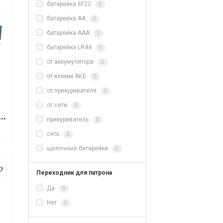
батарейка 6F22
0
батарейка AA
0
батарейка AAA
0
батарейка LR44
0
от аккумулятора
0
от клемм АКБ
0
от прикуривателя
0
от сети
0
ый молоток Makita HM1213C
прикуриватель
0
сеть
0
щелочные батарейки
0
Переходник для патрона
Да
0
Нет
0