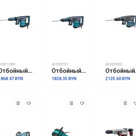
dr051289
dr033757
dr033902
Отбойный молоток Makita HM1101C
Отбойный молоток Makita HM1203C
Отбойн
1868.47 BYN
1828.35 BYN
2125.60 BYN