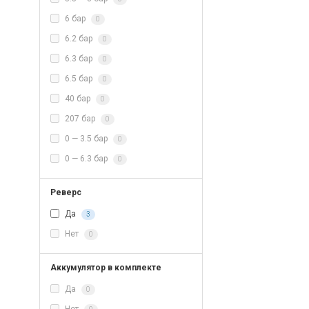
6 бар
0
6.2 бар
0
6.3 бар
0
6.5 бар
0
40 бар
0
207 бар
0
0 — 3.5 бар
0
0 — 6.3 бар
0
Реверс
Да
3
Нет
0
Аккумулятор в комплекте
Да
0