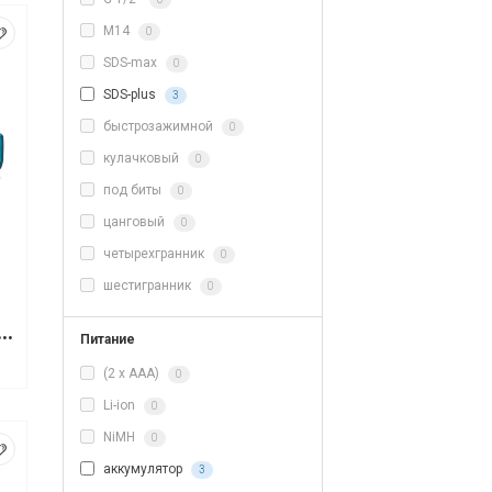
M14
0
SDS-max
0
SDS-plus
3
быстрозажимной
0
кулачковый
0
под биты
0
цанговый
0
четырехгранник
0
шестигранник
0
ый молоток Makita HM0871C
Питание
(2 x AAA)
0
Li-ion
0
NiMH
0
аккумулятор
3