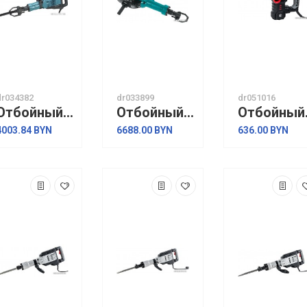
dr034382
dr033899
dr051016
Отбойный молоток Makita HM1307CB
Отбойный молоток Makita HM1812
Отбойн
4003.84 BYN
6688.00 BYN
636.00 BYN