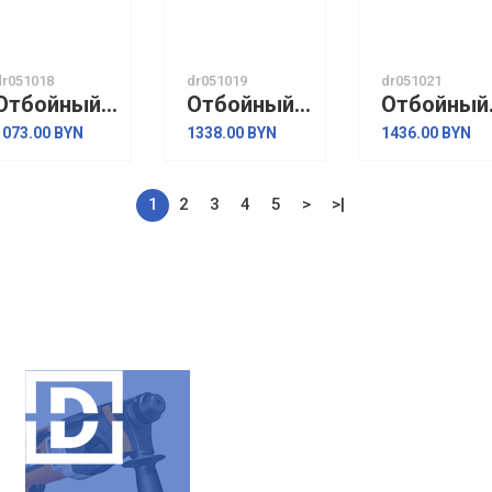
dr051018
dr051019
dr051021
Отбойный молоток P.I.T GSH65-C2
Отбойный молоток P.I.T GSH65-C3
Отбойн
1073.00 BYN
1338.00 BYN
1436.00 BYN
1
2
3
4
5
>
>|