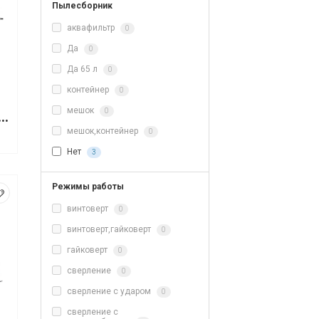
Пылесборник
аквафильтр
0
Да
0
Да 65 л
0
контейнер
0
мешок
0
ый молоток P.I.T GSH25-C
мешок,контейнер
0
Нет
3
Режимы работы
винтоверт
0
винтоверт,гайковерт
0
гайковерт
0
сверление
0
сверление с ударом
0
сверление с