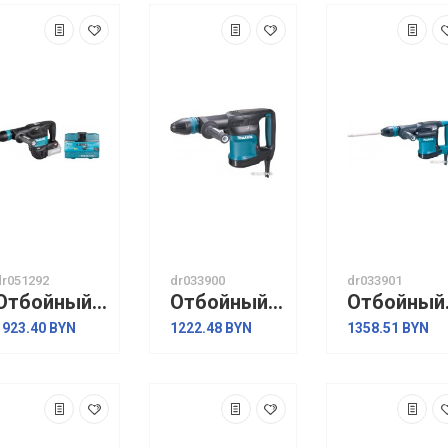
dr051292
dr033900
dr033901
Отбойный молоток Makita HM001GZ02 (без АКБ, кейс)
Отбойный молоток Makita HM0870C
Отбойн
1923.40 BYN
1222.48 BYN
1358.51 BYN