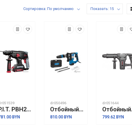
Сортировка: По умолчанию
Показать: 15
dr051539
dr050496
dr051644
P.I.T. PBH20H-22A/1 (с 1-им АКБ, кейс)
Отбойный молоток Bull SH 1101
Отбойн
781.00 BYN
810.00 BYN
799.62 BYN