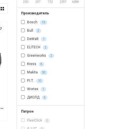
200
247
732
2397
6688
Производитель
Bosch
13
Bull
2
DeWalt
1
ELITECH
2
Greenworks
2
Kress
6
Makita
30
P.I.T.
10
Wortex
1
ДИОЛД
5
ый молоток Kress KU341
Патрон
FlexiClick
0
G 1/2"
0