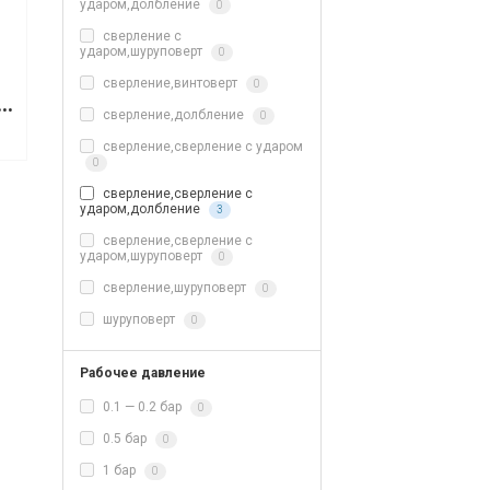
ударом,долбление
0
сверление с
ударом,шуруповерт
0
сверление,винтоверт
0
ый молоток P.I.T GSH90-C2
сверление,долбление
0
сверление,сверление с ударом
0
сверление,сверление с
ударом,долбление
3
сверление,сверление с
ударом,шуруповерт
0
сверление,шуруповерт
0
шуруповерт
0
Рабочее давление
0.1 — 0.2 бар
0
0.5 бар
0
1 бар
0