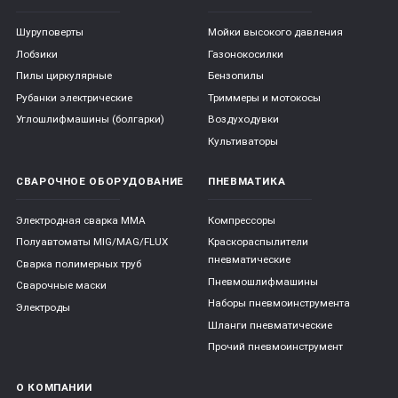
Шуруповерты
Мойки высокого давления
Лобзики
Газонокосилки
Пилы циркулярные
Бензопилы
Рубанки электрические
Триммеры и мотокосы
Углошлифмашины (болгарки)
Воздуходувки
Культиваторы
СВАРОЧНОЕ ОБОРУДОВАНИЕ
ПНЕВМАТИКА
Электродная сварка ММА
Компрессоры
Полуавтоматы MIG/MAG/FLUX
Краскораспылители
пневматические
Сварка полимерных труб
Пневмошлифмашины
Сварочные маски
Наборы пневмоинструмента
Электроды
Шланги пневматические
Прочий пневмоинструмент
О КОМПАНИИ