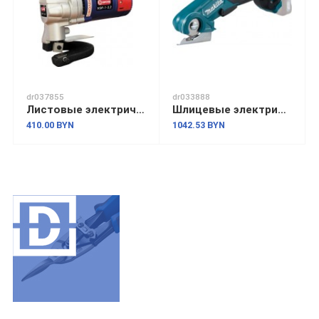
dr037855
dr033888
Листовые электрические ножницы ДИОЛД НЭР-1-3.2
Шлицевые электрические ножницы Makita CP100DZ (без АКБ)
410.00 BYN
1042.53 BYN