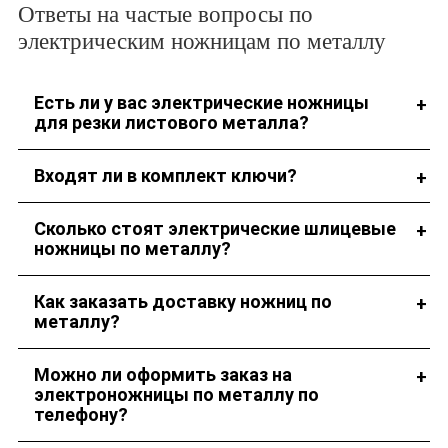
Ответы на частые вопросы по
электрическим ножницам по металлу
Есть ли у вас электрические ножницы
для резки листового металла?
В наличии имеется несколько моделей на выбор.
Входят ли в комплект ключи?
В комплексе с большинством моделей поставляются ключи.
Сколько стоят электрические шлицевые
ножницы по металлу?
Стоимость электрических ножниц по металлу можно
Как заказать доставку ножниц по
посмотреть в каталоге или узнать у наших сотрудников.
металлу?
Укажите адрес доставки во время оформления заказа.
Можно ли оформить заказ на
электроножницы по металлу по
телефону?