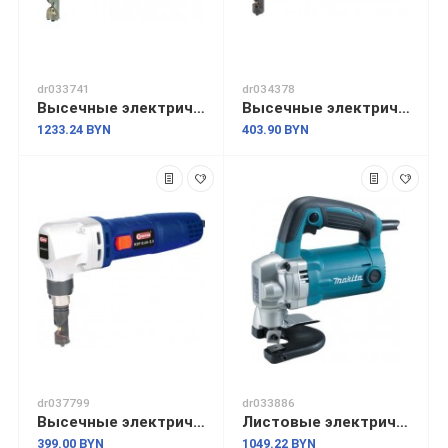
dr033741
dr034378
Высечные электрические ножницы Makita JN1601
Высечные электрические ножницы Wortex NB 1660
1233.24 BYN
403.90 BYN
dr037799
dr033886
Высечные электрические ножницы ДИОЛД НЭР-0.65-2.5
Листовые электрические ножницы Makita JS3201J
399.00 BYN
1049.22 BYN