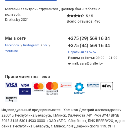
Магазин электроинструментов Дреллер.бай - Работай с
пользой!
5 /
5
Dreller.by 2021
Всего отзывов:
496
+375 (29) 569 16 34
Мы в сети
+375 (44) 569 16 34
facebook
\
Instagram
\
Vk
\
Youtube
Обратный звонок
Режим работы:
09:00 – 21:00
e-mail:
sale@dreller.by
Принимаем платежи
Индивидуальный предприниматель Хренков Дмитрий Александрович
220045, Республика Беларусь, г.Минск, Ул.Чечота 7-81 Р/сч BY47 BPSB
3013 3148 5301 4933 0000 в ОАО «БПС - Сбербанк», БИК BPSBBY2X, Адрес
банка: Республика Беларусь, г. Минск, пр-т Дзержинского 119. УНП