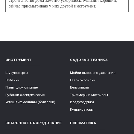
строительство дома заметно ускорилось. Магазин хороший,
сейчас присматриваю у них другой инструмент.
ИНСТРУМЕНТ
САДОВАЯ ТЕХНИКА
Шуруповерты
Мойки высокого давления
Лобзики
Газонокосилки
Пилы циркулярные
Бензопилы
Рубанки электрические
Триммеры и мотокосы
Углошлифмашины (болгарки)
Воздуходувки
Культиваторы
СВАРОЧНОЕ ОБОРУДОВАНИЕ
ПНЕВМАТИКА