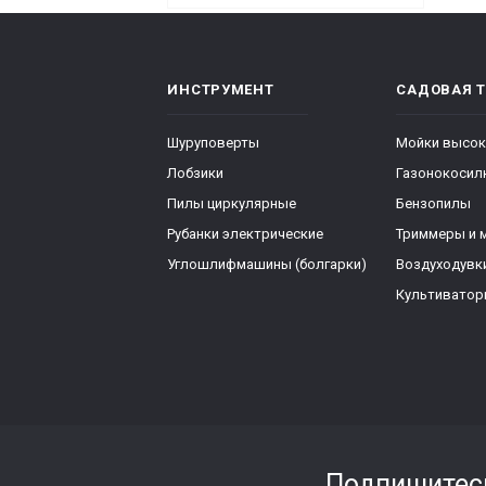
ИНСТРУМЕНТ
САДОВАЯ 
Шуруповерты
Мойки высок
Лобзики
Газонокосил
Пилы циркулярные
Бензопилы
Рубанки электрические
Триммеры и 
Углошлифмашины (болгарки)
Воздуходувк
Культивато
Подпишитес