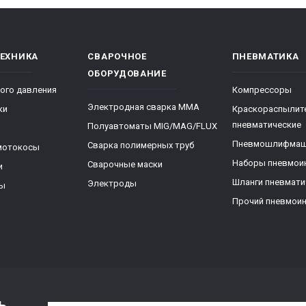
ТЕХНИКА
СВАРОЧНОЕ
ПНЕВМАТИКА
ОБОРУДОВАНИЕ
ого давления
Компрессоры
Электродная сварка ММА
ки
Краскораспылит
пневматические
Полуавтоматы MIG/MAG/FLUX
Пневмошлифма
Сварка полимерных труб
мотокосы
Наборы пневмои
Сварочные маски
и
Шланги пневмати
Электроды
ры
Прочий пневмои
ь