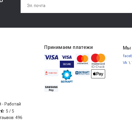
Принимаем платежи
Мы 
face
Vk
\
 - Работай
5 /
5
отзывов:
496