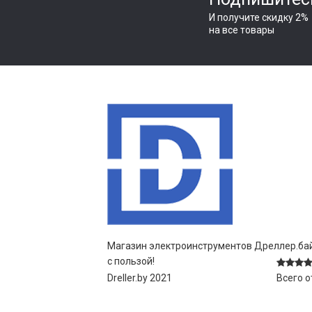
И получите скидку 2%
на все товары
Магазин электроинструментов Дреллер.бай
с пользой!
Dreller.by 2021
Всего 