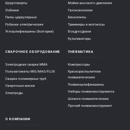
Шуруповерты
Мойки высокого давления
Лобзики
Газонокосилки
Пилы циркулярные
Бензопилы
Рубанки электрические
Триммеры и мотокосы
Углошлифмашины (болгарки)
Воздуходувки
Культиваторы
СВАРОЧНОЕ ОБОРУДОВАНИЕ
ПНЕВМАТИКА
Электродная сварка ММА
Компрессоры
Полуавтоматы MIG/MAG/FLUX
Краскораспылители
пневматические
Сварка полимерных труб
Пневмошлифмашины
Сварочные маски
Наборы пневмоинструмента
Электроды
Шланги пневматические
Прочий пневмоинструмент
О КОМПАНИИ