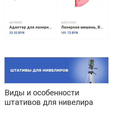
dr048481
dr0015362
Адаптер для лазерного дальномера Bosch Zamo III 1.608.M00.C25 (рулетка)
Лазерная мишень, BOSCH
52.52 BYN
101.72 BYN
Виды и особенности
штативов для нивелира