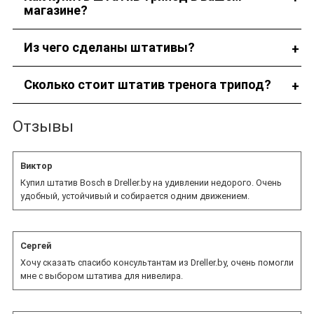
магазине?
Оформите заказ в каталоге либо по телефону.
Из чего сделаны штативы?
Штативы изготовлены из прочных материалов, например,
Сколько стоит штатив тренога трипод?
алюминиевого сплава.
Цена зависит от модели штатива, вы можете уточнить
Отзывы
стоимость в каталоге или у наших сотрудников.
Виктор
Купил штатив Bosch в Dreller.by на удивлении недорого. Очень
удобный, устойчивый и собирается одним движением.
Сергей
Хочу сказать спасибо консультантам из Dreller.by, очень помогли
мне с выбором штатива для нивелира.