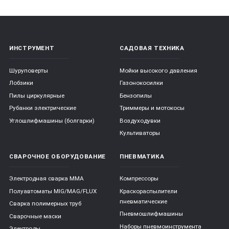
ИНСТРУМЕНТ
САДОВАЯ ТЕХНИКА
Шуруповерты
Мойки высокого давления
Лобзики
Газонокосилки
Пилы циркулярные
Бензопилы
Рубанки электрические
Триммеры и мотокосы
Углошлифмашины (болгарки)
Воздуходувки
Культиваторы
СВАРОЧНОЕ ОБОРУДОВАНИЕ
ПНЕВМАТИКА
Электродная сварка ММА
Компрессоры
Полуавтоматы MIG/MAG/FLUX
Краскораспылители
пневматические
Сварка полимерных труб
Пневмошлифмашины
Сварочные маски
Наборы пневмоинструмента
Электроды