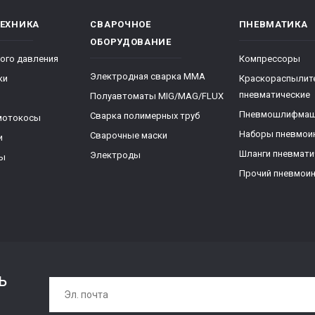
ТЕХНИКА
СВАРОЧНОЕ
ПНЕВМАТИКА
ОБОРУДОВАНИЕ
ого давления
Компрессоры
Электродная сварка ММА
ки
Краскораспылит
пневматические
Полуавтоматы MIG/MAG/FLUX
Пневмошлифма
Сварка полимерных труб
мотокосы
Наборы пневмои
Сварочные маски
и
Шланги пневмати
Электроды
ры
Прочий пневмои
ь