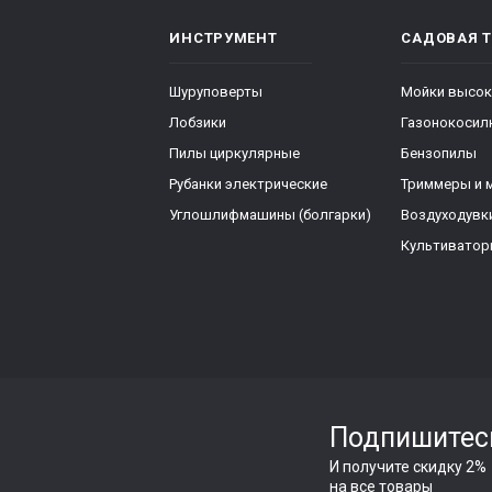
ИНСТРУМЕНТ
САДОВАЯ 
Шуруповерты
Мойки высок
Лобзики
Газонокосил
Пилы циркулярные
Бензопилы
Рубанки электрические
Триммеры и 
Углошлифмашины (болгарки)
Воздуходувк
Культивато
Подпишитес
И получите скидку 2%
на все товары