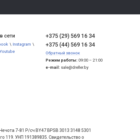
+375 (29) 569 16 34
в сети
+375 (44) 569 16 34
book
\
Instagram
\
Youtube
Обратный звонок
Режим работы:
09:00 – 21:00
e-mail:
sale@dreller.by
ечота 7-81 Р/сч BY47 BPSB 3013 3148 5301
ого 119. УНП 191389835. Свидетельство о