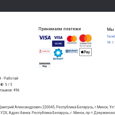
Принимаем платежи
Мы 
face
Vk
\
 - Работай
5 /
5
отзывов:
496
трий Александрович 220045, Республика Беларусь, г.Минск, Ул.Ч
Y2X, Адрес банка: Республика Беларусь, г. Минск, пр-т Дзержинск