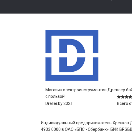
Магазин электроинструментов Дреллер.бай
с пользой!
Dreller.by 2021
Всего 
Индивидуальный предприниматель Хренков Дми
4933 0000 в ОАО «БПС - Сбербанк», БИК BPSBB