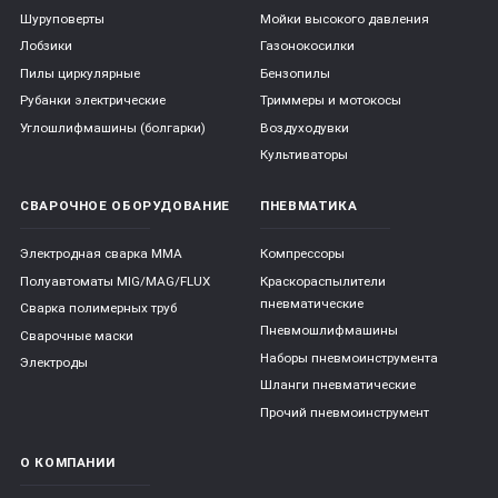
Шуруповерты
Мойки высокого давления
Лобзики
Газонокосилки
Пилы циркулярные
Бензопилы
Рубанки электрические
Триммеры и мотокосы
Углошлифмашины (болгарки)
Воздуходувки
Культиваторы
СВАРОЧНОЕ ОБОРУДОВАНИЕ
ПНЕВМАТИКА
Электродная сварка ММА
Компрессоры
Полуавтоматы MIG/MAG/FLUX
Краскораспылители
пневматические
Сварка полимерных труб
Пневмошлифмашины
Сварочные маски
Наборы пневмоинструмента
Электроды
Шланги пневматические
Прочий пневмоинструмент
О КОМПАНИИ