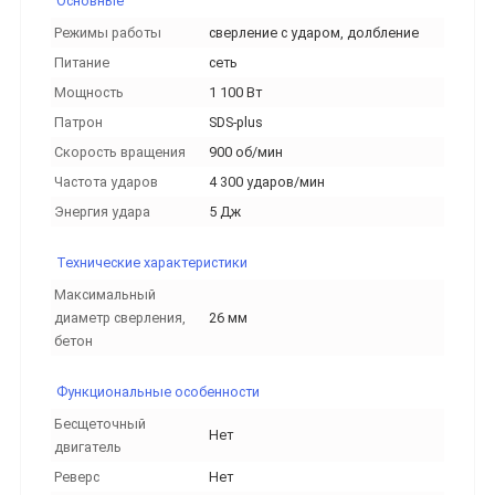
Основные
Режимы работы
сверление с ударом, долбление
Питание
сеть
Мощность
1 100 Вт
Патрон
SDS-plus
Скорость вращения
900 об/мин
Частота ударов
4 300 ударов/мин
Энергия удара
5 Дж
Технические характеристики
Максимальный
диаметр сверления,
26 мм
бетон
Функциональные особенности
Бесщеточный
Нет
двигатель
Реверс
Нет