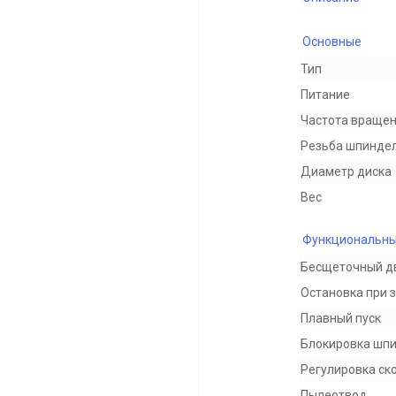
Основные
Тип
Питание
Частота вращен
Резьба шпинде
Диаметр диска
Вес
Функциональны
Бесщеточный д
Остановка при 
Плавный пуск
Блокировка шп
Регулировка ск
Пылеотвод