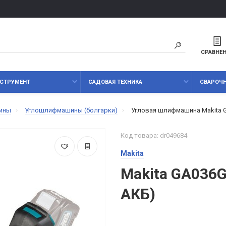
СРАВНЕ
СТРУМЕНТ
САДОВАЯ ТЕХНИКА
СВАРОЧ
ины
Углошлифмашины (болгарки)
Угловая шлифмашина Makita 
Код товара: dr049684
Makita
Makita GA036G
АКБ)