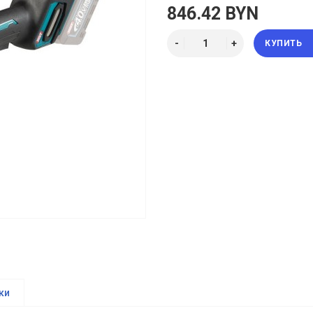
846.42 BYN
КУПИТЬ
ки