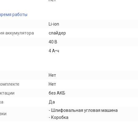
время работы
Li-ion
ия аккумулятора
слайдер
40 В
4 А•ч
Нет
комплекте
Нет
ектации
без АКБ
ка
Да
- Шлифовальная угловая машина
вки
- Коробка