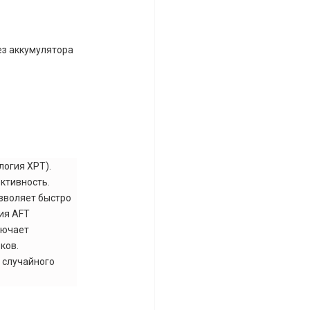
без аккумулятора
логия XPT).
ктивность.
озволяет быстро
ия AFT
лючает
ков.
 случайного