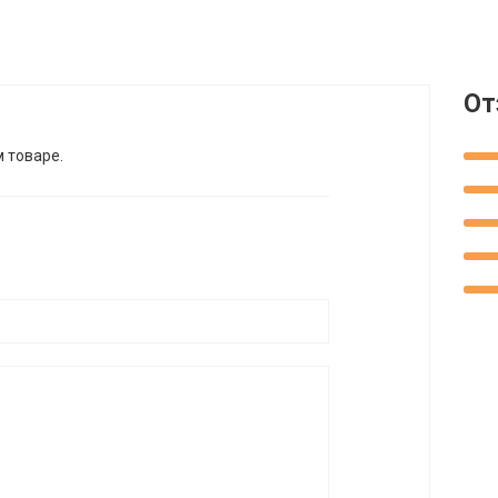
От
м товаре.