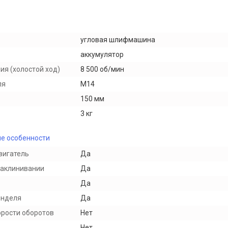
угловая шлифмашина
аккумулятор
ия (холостой ход)
8 500 об/мин
ля
M14
150 мм
3 кг
е особенности
вигатель
Да
заклинивании
Да
Да
инделя
Да
орости оборотов
Нет
Нет