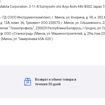
.
Makita Corporation. 3-11-8 Sumiyoshi-cho Anjo Aichi 446-8502 Japan Te
Б:
ТД СООО Инструменткомплект, г. Минск, ул. Кнорина, д. 50, к. 302 А
 12А, комн. 36, Триовист ООО 220073, г. Минск, ул. Ольшевского, 2
ятие "Технопрофиль", 230029 Республика Беларусь, г.Гродно, ул. Г
тр:
ООО «Станкоград» (Минск, ул. Машиностроителей, д. 29а, пом.23
(Минск, ул. Тимирязева 65А-020 )
Возврат и обмен товара в
течение 30 дней