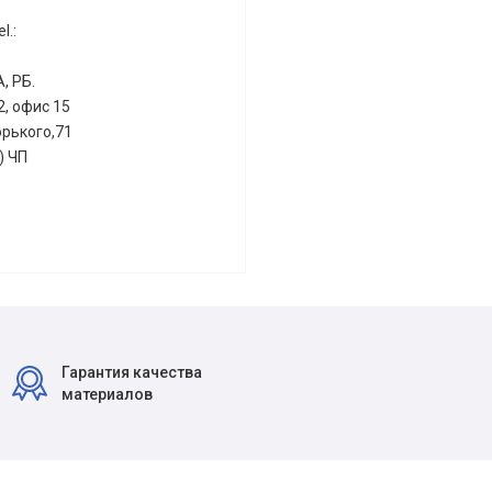
l.:
, РБ.
2, офис 15
орького,71
) ЧП
Гарантия качества
материалов