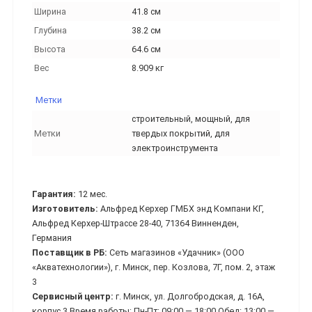
Ширина
41.8 см
Глубина
38.2 см
Высота
64.6 см
Вес
8.909 кг
Метки
строительный, мощный, для
Метки
твердых покрытий, для
электроинструмента
Гарантия:
12 мес.
Изготовитель:
Альфред Керхер ГМБХ энд Компани КГ,
Альфред Керхер-Штрассе 28-40, 71364 Винненден,
Германия
Поставщик в РБ:
Сеть магазинов «Удачник» (ООО
«Акватехнологии»), г. Минск, пер. Козлова, 7Г, пом. 2, этаж
3
Сервисный центр:
г. Минск, ул. Долгобродская, д. 16A,
корпус 3 Время работы: Пн-Пт: 09:00 — 18:00 Обед: 13:00 —