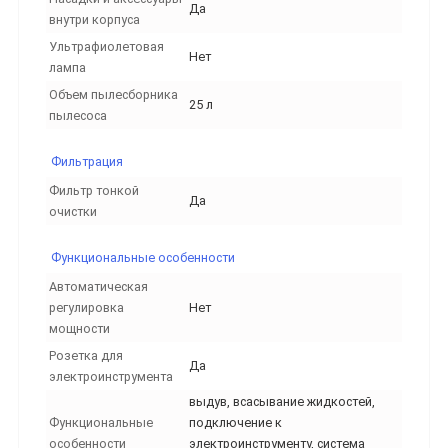
Да
внутри корпуса
Ультрафиолетовая
Нет
лампа
Объем пылесборника
25 л
пылесоса
Фильтрация
Фильтр тонкой
Да
очистки
Функциональные особенности
Автоматическая
регулировка
Нет
мощности
Розетка для
Да
электроинструмента
выдув, всасывание жидкостей,
Функциональные
подключение к
особенности
электроинструменту, система