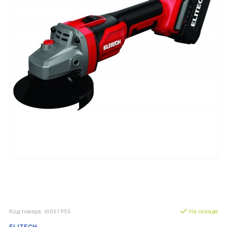
Код товара: dr051955
На складе
ELITECH