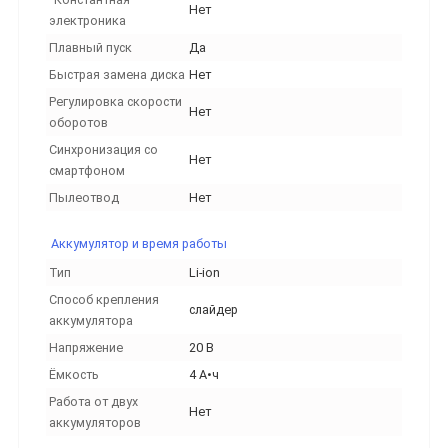
Нет
электроника
Плавный пуск
Да
Быстрая замена диска
Нет
Регулировка скорости
Нет
оборотов
Синхронизация со
Нет
смартфоном
Пылеотвод
Нет
Аккумулятор и время работы
Тип
Li-ion
Способ крепления
слайдер
аккумулятора
Напряжение
20 В
Ёмкость
4 А•ч
Работа от двух
Нет
аккумуляторов