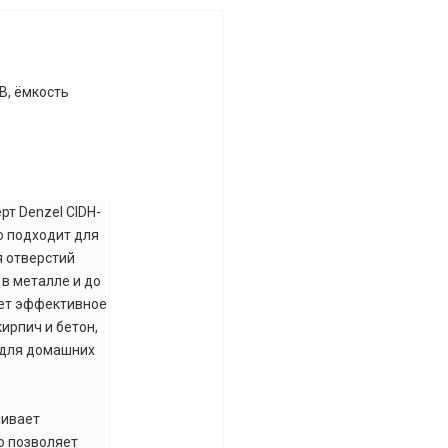
 В, ёмкость
т Denzel CIDH-
о подходит для
я отверстий
 в металле и до
ает эффективное
ирпич и бетон,
 для домашних
чивает
о позволяет