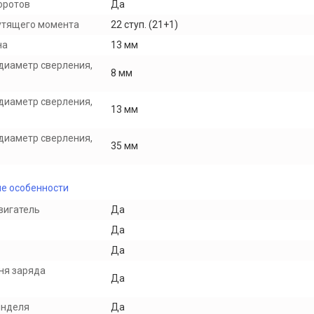
оротов
Да
утящего момента
22 ступ. (21+1)
на
13 мм
диаметр сверления,
8 мм
диаметр сверления,
13 мм
диаметр сверления,
35 мм
е особенности
вигатель
Да
Да
Да
ня заряда
Да
инделя
Да