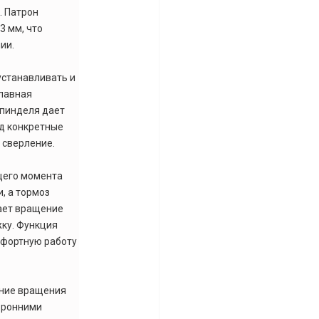
. Патрон
3 мм, что
ии.
устанавливать и
Плавная
шпинделя дает
д конкретные
 сверление.
ящего момента
, а тормоз
ает вращение
ку. Функция
мфортную работу
ение вращения
торонними