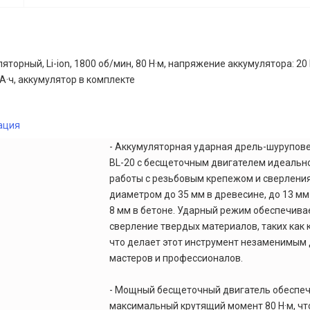
яторный, Li-ion, 1800 об/мин, 80 Н·м, напряжение аккумулятора: 20
 А·ч, аккумулятор в комплекте
ация
- Аккумуляторная ударная дрель-шуруповер
BL-20 с бесщеточным двигателем идеальн
работы с резьбовым крепежом и сверлени
диаметром до 35 мм в древесине, до 13 мм
8 мм в бетоне. Ударный режим обеспечив
сверление твердых материалов, таких как к
что делает этот инструмент незаменимым
мастеров и профессионалов.
- Мощный бесщеточный двигатель обеспе
максимальный крутящий момент 80 Н·м, чт