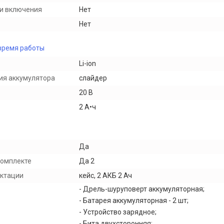
и включения
Нет
Нет
время работы
Li-ion
ия аккумулятора
слайдер
20 В
2 А•ч
Да
комплекте
Да 2
ектации
кейс, 2 АКБ 2 Ач
- Дрель-шуруповерт аккумуляторная;
- Батарея аккумуляторная - 2 шт;
- Устройство зарядное;
- Бита двухсторонняя;