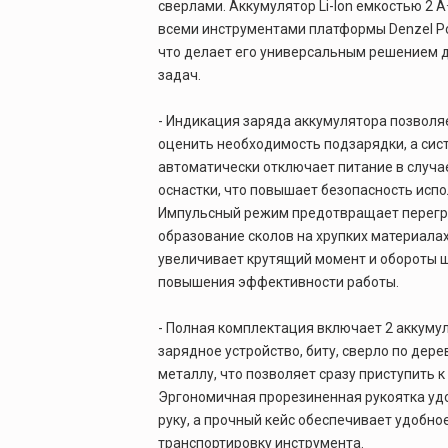
сверлами. Аккумулятор Li-Ion емкостью 2 А
всеми инструментами платформы Denzel Po
что делает его универсальным решением 
задач.
- Индикация заряда аккумулятора позволя
оценить необходимость подзарядки, а сист
автоматически отключает питание в случа
оснастки, что повышает безопасность исп
Импульсный режим предотвращает перегр
образование сколов на хрупких материалах
увеличивает крутящий момент и обороты 
повышения эффективности работы.
- Полная комплектация включает 2 аккуму
зарядное устройство, биту, сверло по дере
металлу, что позволяет сразу приступить к
Эргономичная прорезиненная рукоятка уд
руку, а прочный кейс обеспечивает удобно
транспортировку инструмента.