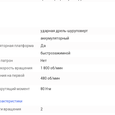
ударная дрель-шуруповерт
аккумуляторный
яторная платформа
Да
быстрозажимной
 патрон
Нет
скорость вращения
1 800 об/мин
ния на первой
480 об/мин
крутящий момент
80 Н·м
рактеристики
ти вращения
2