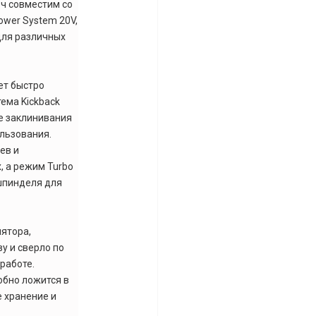
·ч совместим со
wer System 20V,
для различных
ет быстро
ема Kickback
е заклинивания
ользования.
ев и
, а режим Turbo
шпинделя для
лятора,
ву и сверло по
 работе.
обно ложится в
е хранение и