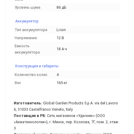
Уровень шума
86 дБ
Аккумулятор
Тип аккумулятора
Li-ion
Напряжение
12 В
Емкость
18 А·ч
аккумулятора
Конструкция и габариты
Количество колес
4
Вес
165 кг
Изготовитель:
Global Garden Products S.p.A. via del Lavoro
6, 31033 Castelfranco Veneto, Italy
Поставщик в РБ:
Сеть магазинов «Удачник» (ООО
«Акватехнологии»), г. Минск, пер. Козлова, 7Г, пом. 2, этаж
3