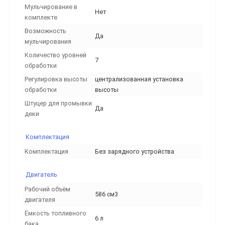
Мульчирование в
Нет
комплекте
Возможность
Да
мульчирования
Количество уровней
7
обработки
Регулировка высоты
централизованная установка
обработки
выcоты
Штуцер для промывки
Да
деки
Комплектация
Комплектация
Без зарядного устройства
Двигатель
Рабочий объём
586 см3
двигателя
Ёмкость топливного
6 л
бака