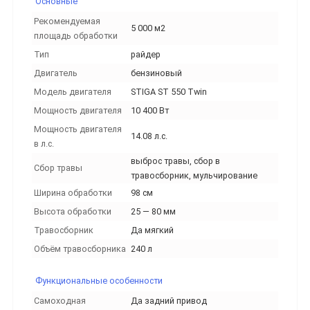
Основные
Рекомендуемая
5 000 м2
площадь обработки
Тип
райдер
Двигатель
бензиновый
Модель двигателя
STIGA ST 550 Twin
Мощность двигателя
10 400 Вт
Мощность двигателя
14.08 л.с.
в л.с.
выброс травы, сбор в
Сбор травы
травосборник, мульчирование
Ширина обработки
98 см
Высота обработки
25 — 80 мм
Травосборник
Да мягкий
Объём травосборника
240 л
Функциональные особенности
Самоходная
Да задний привод