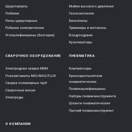
Шуруповерты
Мойки высокого давления
Лобзики
Газонокосилки
Пилы циркулярные
Бензопилы
Рубанки электрические
Триммеры и мотокосы
Углошлифмашины (болгарки)
Воздуходувки
Культиваторы
СВАРОЧНОЕ ОБОРУДОВАНИЕ
ПНЕВМАТИКА
Электродная сварка ММА
Компрессоры
Полуавтоматы MIG/MAG/FLUX
Краскораспылители
пневматические
Сварка полимерных труб
Пневмошлифмашины
Сварочные маски
Наборы пневмоинструмента
Электроды
Шланги пневматические
Прочий пневмоинструмент
О КОМПАНИИ