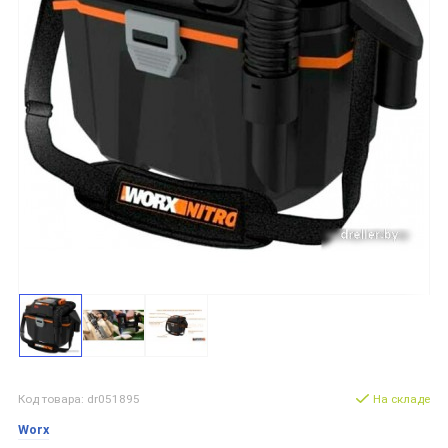
Код товара: dr051895
На складе
Worx