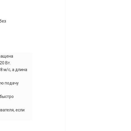
 без
снащена
0 Вт.
8 м/с, а длина
ую подачу
 быстро
вателя, если