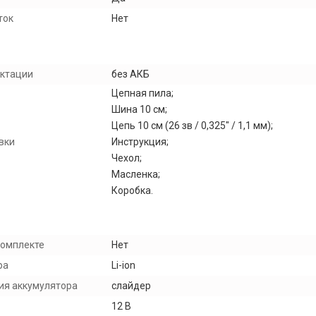
ток
Нет
ектации
без АКБ
Цепная пила;
Шина 10 см;
Цепь 10 см (26 зв / 0,325" / 1,1 мм);
вки
Инструкция;
Чехол;
Масленка;
Коробка.
комплекте
Нет
ра
Li-ion
ия аккумулятора
слайдер
12 В