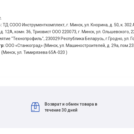
.
Б:
ТД СООО Инструменткомплект, г. Минск, ул. Кнорина, д. 50, к. 302 А
 12А, комн. 36, Триовист ООО 220073, г. Минск, ул. Ольшевского, 2
ятие "Технопрофиль", 230029 Республика Беларусь, г.Гродно, ул. Г
тр:
ООО «Станкоград» (Минск, ул. Машиностроителей, д. 29а, пом.23
(Минск, ул. Тимирязева 65А-020 )
Возврат и обмен товара в
течение 30 дней