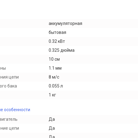
аккумуляторная
бытовая
0.32 кВт
0.325 дюйма
10 см
ины
1.1 мм
ния цепи
8 м/с
ого бака
0.055 л
1 кг
е особенности
вигатель
Да
ение цепи
Да
Да