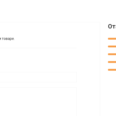
От
м товаре.