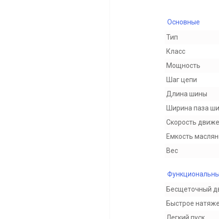
Основные
Тип
Класс
Мощность
Шаг цепи
Длина шины
Ширина паза ш
Скорость движе
Емкость маслян
Вес
Функциональны
Бесщеточный д
Быстрое натяж
Легкий пуск