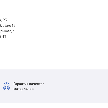
, РБ.
2, офис 15
орького,71
) ЧП
Гарантия качества
материалов