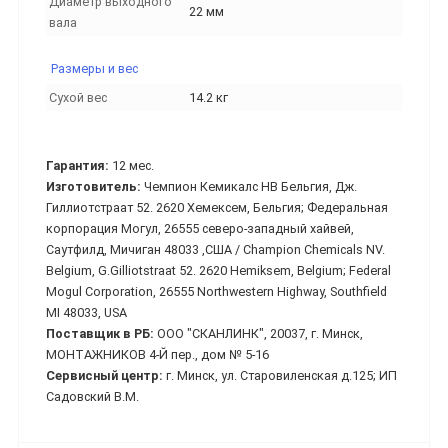
Диаметр выходного
22 мм
вала
Размеры и вес
Сухой вес
14.2 кг
Гарантия:
12 мес.
Изготовитель:
Чемпион Кемикалс НВ Бельгия, Дж.
Гиллиотстраат 52. 2620 Хемексем, Бельгия; Федеральная
корпорация Могул, 26555 северо-западный хайвей,
Саутфилд, Мичиган 48033 ,США / Champion Chemicals NV.
Belgium, G.Gilliotstraat 52. 2620 Hemiksem, Belgium; Federal
Mogul Corporation, 26555 Northwestern Highway, Southfield
MI 48033, USA
Поставщик в РБ:
ООО "СКАНЛИНК", 20037, г. Минск,
МОНТАЖНИКОВ 4-Й пер., дом № 5-16
Сервисный центр:
г. Минск, ул. Старовиленская д.125; ИП
Садовский В.М.