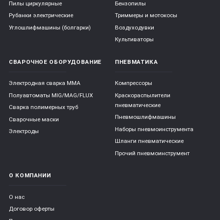
Пилы циркулярные
Бензопилы
Рубанки электрические
Триммеры и мотокосы
Углошлифмашины (болгарки)
Воздуходувки
Культиваторы
СВАРОЧНОЕ ОБОРУДОВАНИЕ
ПНЕВМАТИКА
Электродная сварка ММА
Компрессоры
Полуавтоматы MIG/MAG/FLUX
Краскораспылители
пневматические
Сварка полимерных труб
Пневмошлифмашины
Сварочные маски
Наборы пневмоинструмента
Электроды
Шланги пневматические
Прочий пневмоинструмент
О КОМПАНИИ
О нас
Договор оферты