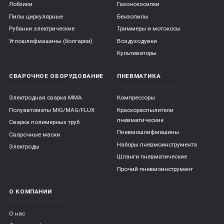
Лобзики
Газонокосилки
Пилы циркулярные
Бензопилы
Рубанки электрические
Триммеры и мотокосы
Углошлифмашины (болгарки)
Воздуходувки
Культиваторы
СВАРОЧНОЕ ОБОРУДОВАНИЕ
ПНЕВМАТИКА
Электродная сварка ММА
Компрессоры
Полуавтоматы MIG/MAG/FLUX
Краскораспылители
пневматические
Сварка полимерных труб
Пневмошлифмашины
Сварочные маски
Наборы пневмоинструмента
Электроды
Шланги пневматические
Прочий пневмоинструмент
О КОМПАНИИ
О нас