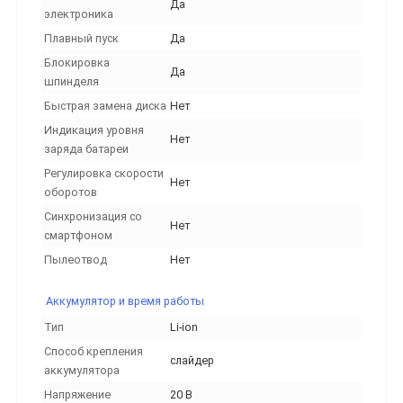
Да
электроника
Плавный пуск
Да
Блокировка
Да
шпинделя
Быстрая замена диска
Нет
Индикация уровня
Нет
заряда батареи
Регулировка скорости
Нет
оборотов
Синхронизация со
Нет
смартфоном
Пылеотвод
Нет
Аккумулятор и время работы
Тип
Li-ion
Способ крепления
слайдер
аккумулятора
Напряжение
20 В