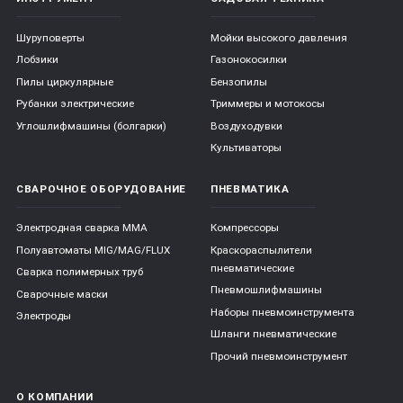
Шуруповерты
Мойки высокого давления
Лобзики
Газонокосилки
Пилы циркулярные
Бензопилы
Рубанки электрические
Триммеры и мотокосы
Углошлифмашины (болгарки)
Воздуходувки
Культиваторы
СВАРОЧНОЕ ОБОРУДОВАНИЕ
ПНЕВМАТИКА
Электродная сварка ММА
Компрессоры
Полуавтоматы MIG/MAG/FLUX
Краскораспылители
пневматические
Сварка полимерных труб
Пневмошлифмашины
Сварочные маски
Наборы пневмоинструмента
Электроды
Шланги пневматические
Прочий пневмоинструмент
О КОМПАНИИ