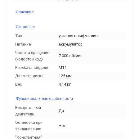
Описание
Основные
Тип
угловая шлифмашина
Питание
аккумулятор
Частота вращения
7 000 об/мин
(холостой ход)
Резьба шпинделя
M14
Диаметр диска
125 мм
Вес
4.14 кг
Функциональные особенности
Бесщеточный
Да
двигатель
Остановка при
Нет
заклинивании
"Константная"