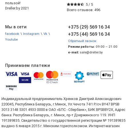
пользой!
5 /
5
Dreller.by 2021
Всего отзывов:
496
+375 (29) 569 16 34
Мы в сети
+375 (44) 569 16 34
facebook
\
Instagram
\
Vk
\
Youtube
Обратный звонок
Режим работы:
09:00 – 21:00
e-mail:
sale@dreller.by
Принимаем платежи
Индивидуальный предприниматель Хренков Дмитрий Александрович
220045, Республика Беларусь, г.Минск, Ул.Чечота 7-81 Р/сч BY47 BPSB
3013 3148 5301 4933 0000 в ОАО «БПС - Сбербанк», БИК BPSBBY2X, Адрес
банка: Республика Беларусь, г. Минск, пр-т Дзержинского 119. УНП
191389835. Свидетельство о государственной регистрации № 191389835
выдано 6 января 2015 г. Минским горисполкомом. Интернет-магазин