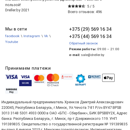
пользой!
5 /
5
Dreller.by 2021
Всего отзывов:
496
+375 (29) 569 16 34
Мы в сети
+375 (44) 569 16 34
facebook
\
Instagram
\
Vk
\
Youtube
Обратный звонок
Режим работы:
09:00 – 21:00
e-mail:
sale@dreller.by
Принимаем платежи
Индивидуальный предприниматель Хренков Дмитрий Александрович
220045, Республика Беларусь, г.Минск, Ул.Чечота 7-81 Р/сч BY47 BPSB
3013 3148 5301 4933 0000 в ОАО «БПС - Сбербанк», БИК BPSBBY2X, Адрес
банка: Республика Беларусь, г. Минск, пр-т Дзержинского 119. УНП
191389835. Свидетельство о государственной регистрации № 191389835
выдано 6 января 2015 г. Минским горисполкомом. Интернет-магазин