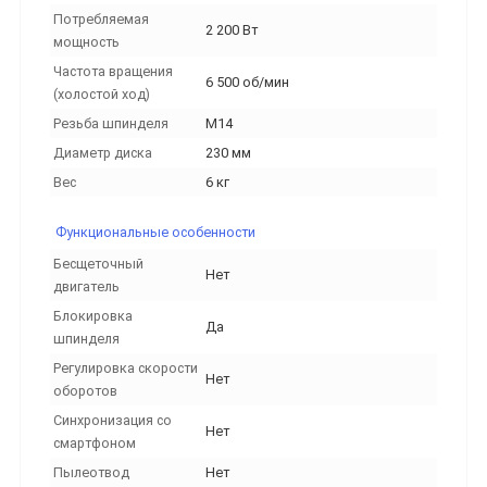
Потребляемая
2 200 Вт
мощность
Частота вращения
6 500 об/мин
(холостой ход)
Резьба шпинделя
M14
Диаметр диска
230 мм
Вес
6 кг
Функциональные особенности
Бесщеточный
Нет
двигатель
Блокировка
Да
шпинделя
Регулировка скорости
Нет
оборотов
Синхронизация со
Нет
смартфоном
Пылеотвод
Нет