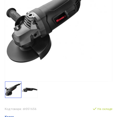
Код товара: dr051656
На складе
Kress