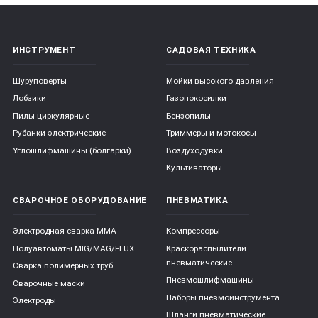
ИНСТРУМЕНТ
САДОВАЯ ТЕХНИКА
Шуруповерты
Мойки высокого давления
Лобзики
Газонокосилки
Пилы циркулярные
Бензопилы
Рубанки электрические
Триммеры и мотокосы
Углошлифмашины (болгарки)
Воздуходувки
Культиваторы
СВАРОЧНОЕ ОБОРУДОВАНИЕ
ПНЕВМАТИКА
Электродная сварка ММА
Компрессоры
Полуавтоматы MIG/MAG/FLUX
Краскораспылители
пневматические
Сварка полимерных труб
Пневмошлифмашины
Сварочные маски
Наборы пневмоинструмента
Электроды
Шланги пневматические