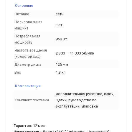
Основные
Питание
сеть
Полировальная
Нет
машина
Потребляемая
950 Вт
мощность
Частота вращения
2 800 — 11 000 об/мин
(холостой ход)
Диаметр диска
125 мм
Вес
1.8 кг
Комплектация
дополнительная рукоятка, ключ,
Комплект поставки
щетки, руководство по
эксплуатации, упаковка
Гарантия:
12 мес.
Изготовитель:
Диолд (ЗАО "Диффузион Инструмент"