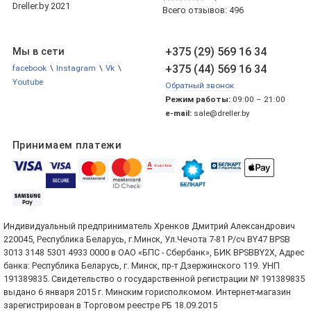
Dreller.by 2021
Всего отзывов:
496
+375 (29) 569 16 34
Мы в сети
+375 (44) 569 16 34
facebook
\
Instagram
\
Vk
\
Youtube
Обратный звонок
Режим работы:
09:00 – 21:00
e-mail:
sale@dreller.by
Принимаем платежи
Индивидуальный предприниматель Хренков Дмитрий Александрович
220045, Республика Беларусь, г.Минск, Ул.Чечота 7-81 Р/сч BY47 BPSB
3013 3148 5301 4933 0000 в ОАО «БПС - Сбербанк», БИК BPSBBY2X, Адрес
банка: Республика Беларусь, г. Минск, пр-т Дзержинского 119. УНП
191389835. Свидетельство о государственной регистрации № 191389835
выдано 6 января 2015 г. Минским горисполкомом. Интернет-магазин
зарегистрирован в Торговом реестре РБ 18.09.2015