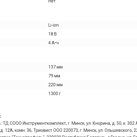
Нет
Li-ion
18 В
4 А•ч
137 мм
79 мм
220 мм
1300 г
.
Б:
ТД СООО Инструменткомплект, г. Минск, ул. Кнорина, д. 50, к. 302 А
 12А, комн. 36, Триовист ООО 220073, г. Минск, ул. Ольшевского, 2