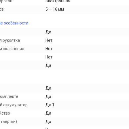
оротов
электронная
ов
5 — 16 мм
е особенности
Да
 рукоятка
Нет
и включения
Нет
Нет
Да
Да
комплекте
Да
й аккумулятор
Да 1
йство
Да
отвертки)
Да