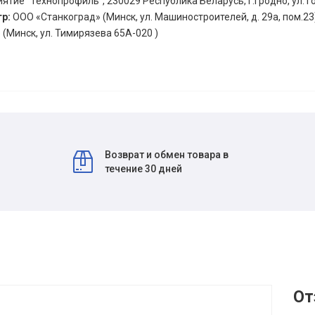
ятие "Технопрофиль", 230029 Республика Беларусь, г.Гродно, ул. Г
тр:
ООО «Станкоград» (Минск, ул. Машиностроителей, д. 29а, пом.23
(Минск, ул. Тимирязева 65А-020 )
Возврат и обмен товара в
течение 30 дней
От