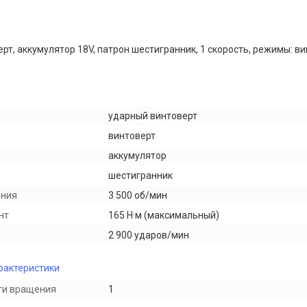
рт, аккумулятор 18V, патрон шестигранник, 1 скорость, режимы: в
ударный винтоверт
винтоверт
аккумулятор
шестигранник
ения
3 500 об/мин
нт
165 Н·м (максимальный)
2 900 ударов/мин
рактеристики
ти вращения
1