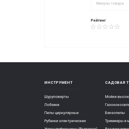
Рейтинг
ИНСТРУМЕНТ
САДОВАЯ 
Шуруповерты
Мойки высок
Лобзики
Газонокосил
Пилы циркулярные
Бензопилы
Рубанки электрические
Триммеры и 
Углошлифмашины (болгарки)
Воздуходувк