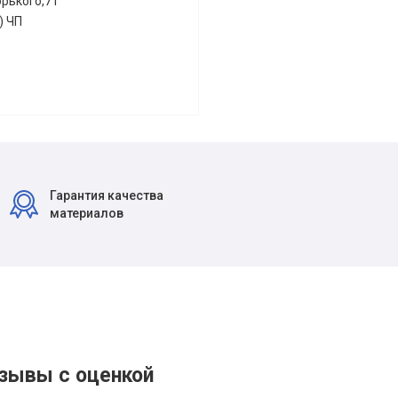
орького,71
) ЧП
Гарантия качества
материалов
зывы с оценкой