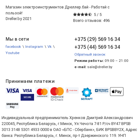
Магазин электроинструментов Дреллер.бай - Работай с
пользой!
5 /
5
Dreller.by 2021
Всего отзывов:
496
+375 (29) 569 16 34
Мы в сети
+375 (44) 569 16 34
facebook
\
Instagram
\
Vk
\
Youtube
Обратный звонок
Режим работы:
09:00 – 21:00
e-mail:
sale@dreller.by
Принимаем платежи
Индивидуальный предприниматель Хренков Дмитрий Александрович
220045, Республика Беларусь, г.Минск, Ул.Чечота 7-81 Р/сч BY47 BPSB
3013 3148 5301 4933 0000 в ОАО «БПС - Сбербанк», БИК BPSBBY2X, Адрес
банка: Республика Беларусь, г. Минск, пр-т Дзержинского 119. УНП