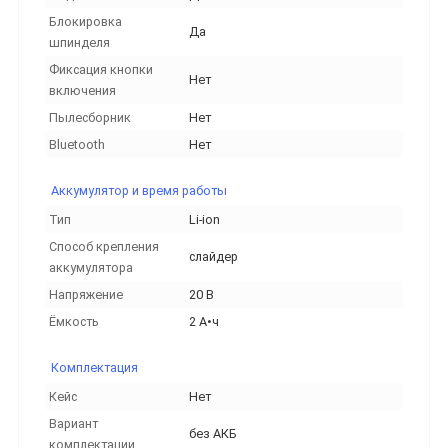
Блокировка
Да
шпинделя
Фиксация кнопки
Нет
включения
Пылесборник
Нет
Bluetooth
Нет
Аккумулятор и время работы
Тип
Li-ion
Способ крепления
слайдер
аккумулятора
Напряжение
20 В
Ёмкость
2 А•ч
Комплектация
Кейс
Нет
Вариант
без АКБ
комплектации