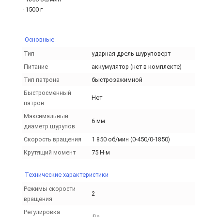
· 1500 г
Основные
Тип
ударная дрель-шуруповерт
Питание
аккумулятор (нет в комплекте)
Тип патрона
быстрозажимной
Быстросменный
Нет
патрон
Максимальный
6 мм
диаметр шурупов
Скорость вращения
1 850 об/мин (0-450/0-1850)
Крутящий момент
75 Н·м
Технические характеристики
Режимы скорости
2
вращения
Регулировка
Да