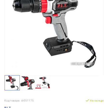
Код товара: dr051175
На складе
P.I.T.