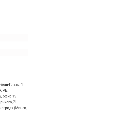
-Бош-Платц, 1
, РБ.
2, офис 15
орького,71
коград» (Минск,