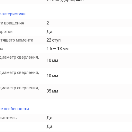
рактеристики
ти вращения
2
оротов
Да
утящего момента
22 ступ.
на
1.5 — 13 мм
диаметр сверления,
10 мм
диаметр сверления,
10 мм
диаметр сверления,
35 мм
е особенности
вигатель
Да
Да