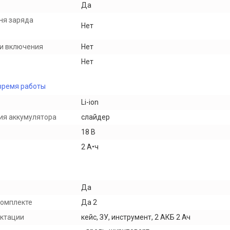
Да
ня заряда
Нет
и включения
Нет
Нет
время работы
Li-ion
ия аккумулятора
слайдер
18 В
2 А•ч
Да
комплекте
Да 2
ектации
кейс, ЗУ, инструмент, 2 АКБ 2 Ач