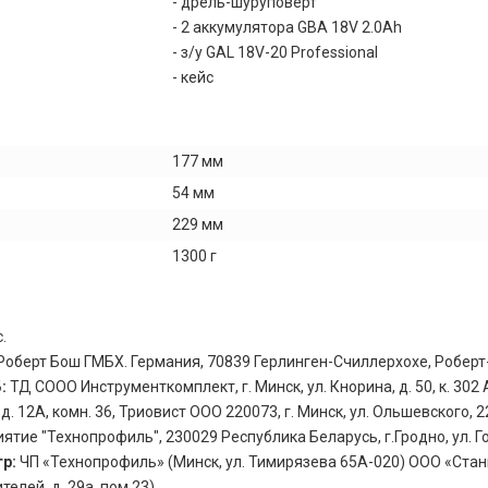
- дрель-шуруповерт
- 2 аккумулятора GBA 18V 2.0Ah
- з/у GAL 18V-20 Professional
- кейс
177 мм
54 мм
229 мм
1300 г
.
Роберт Бош ГМБХ. Германия, 70839 Герлинген-Счиллерхохе, Роберт
Б:
ТД СООО Инструменткомплект, г. Минск, ул. Кнорина, д. 50, к. 302 А
 12А, комн. 36, Триовист ООО 220073, г. Минск, ул. Ольшевского, 2
ятие "Технопрофиль", 230029 Республика Беларусь, г.Гродно, ул. Г
тр:
ЧП «Технопрофиль» (Минск, ул. Тимирязева 65А-020) ООО «Стан
елей, д. 29а, пом.23)