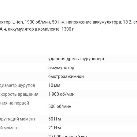
ятор, Li-ion, 1900 об/мин, 50 Н·м, напряжение аккумулятора: 18 В, 
А·ч, аккумулятор в комплекте, 1300 г
ударная дрель-шуруповерт
аккумулятор
быстрозажимной
диаметр шурупов
10 мм
скорость вращения
1 900 об/мин
ния на первой
500 об/мин
крутящий момент
50 Н·м
ий момент
21 Н·м
27 000 ударов/мин