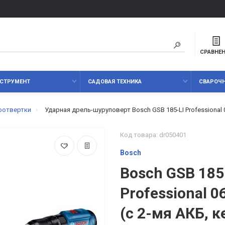
СРАВНЕ
СТРУМЕНТ
САДОВАЯ ТЕХНИКА
СВАРОЧ
оотвертки
Ударная дрель-шуруповерт Bosch GSB 185-LI Professional 
Код товара: dr050401
Bosch
Bosch GSB 185
Professional 
(с 2-мя АКБ, к