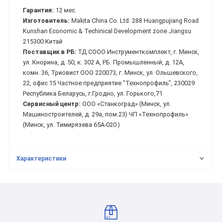
Гарантия:
12 мес.
Изготовитель:
Makita China Co. Ltd. 288 Huangpujiang Road
Kunshan Economic & Techinical Development zone Jiangsu
215300 Китай
Поставщик в РБ:
ТД СООО Инструменткомплект, г. Минск,
ул. Кнорина, д. 50, к. 302 А, РБ. Промышленный, д. 12А,
комн. 36, Триовист ООО 220073, г. Минск, ул. Ольшевского,
22, офис 15 Частное предприятие "Технопрофиль", 230029
Республика Беларусь, г.Гродно, ул. Горького,71
Сервисный центр:
ООО «Станкоград» (Минск, ул.
Машиностроителей, д. 29а, пом.23) ЧП «Технопрофиль»
(Минск, ул. Тимирязева 65А-020 )
Характеристики