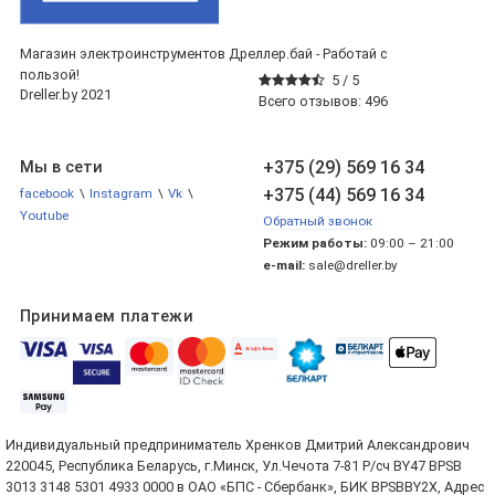
Магазин электроинструментов Дреллер.бай - Работай с
пользой!
5 /
5
Dreller.by 2021
Всего отзывов:
496
+375 (29) 569 16 34
Мы в сети
+375 (44) 569 16 34
facebook
\
Instagram
\
Vk
\
Youtube
Обратный звонок
Режим работы:
09:00 – 21:00
e-mail:
sale@dreller.by
Принимаем платежи
Индивидуальный предприниматель Хренков Дмитрий Александрович
220045, Республика Беларусь, г.Минск, Ул.Чечота 7-81 Р/сч BY47 BPSB
3013 3148 5301 4933 0000 в ОАО «БПС - Сбербанк», БИК BPSBBY2X, Адрес