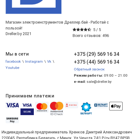
Магазин электроинструментов Дреллер.бай - Работай с
пользой!
5 /
5
Dreller.by 2021
Всего отзывов:
496
+375 (29) 569 16 34
Мы в сети
+375 (44) 569 16 34
facebook
\
Instagram
\
Vk
\
Youtube
Обратный звонок
Режим работы:
09:00 – 21:00
e-mail:
sale@dreller.by
Принимаем платежи
Индивидуальный предприниматель Хренков Дмитрий Александрович
220045, Республика Беларусь, г.Минск, Ул.Чечота 7-81 Р/сч BY47 BPSB