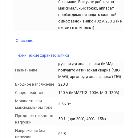
без вилки. В случае работы на
максимальных токах, аппарат
необходимо оснащать силовой
однофазной вилкой 32 А 230 В (не
входит в комплект).
Описание
Технические характеристики
ручная дуговая сварка (MMA),
Назначение
полуавтоматическая сварка (MIG
MAG), аргонодуговая сварка (TIG)
Входное напряжение
220 В
Сварочный ток
120 А (ММА/TIG: 100А; MIG: 120A)
Мощность при
3.5 кВт
максимальном токе
Продолжительность
50 % (при 20°С, 40°С - 15%)
нагрузки
Напряжение без
62 В
нагрузки