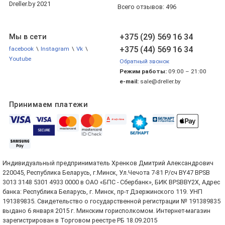
Dreller.by 2021
Всего отзывов:
496
+375 (29) 569 16 34
Мы в сети
+375 (44) 569 16 34
facebook
\
Instagram
\
Vk
\
Youtube
Обратный звонок
Режим работы:
09:00 – 21:00
e-mail:
sale@dreller.by
Принимаем платежи
Индивидуальный предприниматель Хренков Дмитрий Александрович
220045, Республика Беларусь, г.Минск, Ул.Чечота 7-81 Р/сч BY47 BPSB
3013 3148 5301 4933 0000 в ОАО «БПС - Сбербанк», БИК BPSBBY2X, Адрес
банка: Республика Беларусь, г. Минск, пр-т Дзержинского 119. УНП
191389835. Свидетельство о государственной регистрации № 191389835
выдано 6 января 2015 г. Минским горисполкомом. Интернет-магазин
зарегистрирован в Торговом реестре РБ 18.09.2015