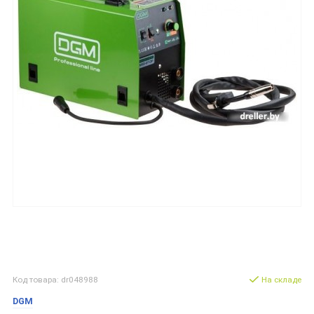
Код товара: dr048988
На складе
DGM