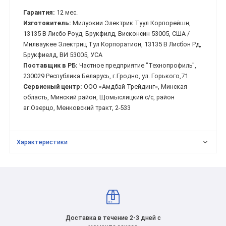
Гарантия:
12 мес.
Изготовитель:
Милуокии Электрик Туул Корпорейшн,
13135 В Лисбо Роуд, Брукфилд, Висконсин 53005, США /
Милваукее Электриц Тул Корпоратион, 13135 В Лисбон Рд,
Брукфиелд, ВИ 53005, УСА
Поставщик в РБ:
Частное предприятие "Технопрофиль",
230029 Республика Беларусь, г.Гродно, ул. Горького,71
Сервисный центр:
ООО «Амдбай Трейдинг», Минская
область, Минский район, Щомыслицкий с/с, район
аг.Озерцо, Менковский тракт, 2-533
Характеристики
Доставка в течение 2-3 дней с