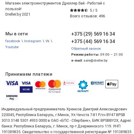
Магазин электроинструментов Дреллер.бай - Работай с
пользой!
5 /
5
Dreller.by 2021
Всего отзывов:
496
+375 (29) 569 16 34
Мы в сети
+375 (44) 569 16 34
facebook
\
Instagram
\
Vk
\
Youtube
Обратный звонок
Режим работы:
09:00 – 21:00
e-mail:
sale@dreller.by
Принимаем платежи
Индивидуальный предприниматель Хренков Дмитрий Александрович
220045, Республика Беларусь, г.Минск, Ул.Чечота 7-81 Р/сч BY47 BPSB
3013 3148 5301 4933 0000 в ОАО «БПС - Сбербанк», БИК BPSBBY2X, Адрес
банка: Республика Беларусь, г. Минск, пр-т Дзержинского 119. УНП
191389835. Свидетельство о государственной регистрации № 191389835