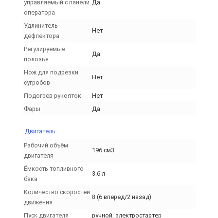
управляемый с панели
Да
оператора
Удлинитель
Нет
дефлектора
Регулируемые
Да
полозья
Нож для подрезки
Нет
сугробов
Подогрев рукояток
Нет
Фары
Да
Двигатель
Рабочий объём
196 см3
двигателя
Ёмкость топливного
3.6 л
бака
Количество скоростей
8 (6 вперед/2 назад)
движения
Пуск двигателя
ручной, электростартер