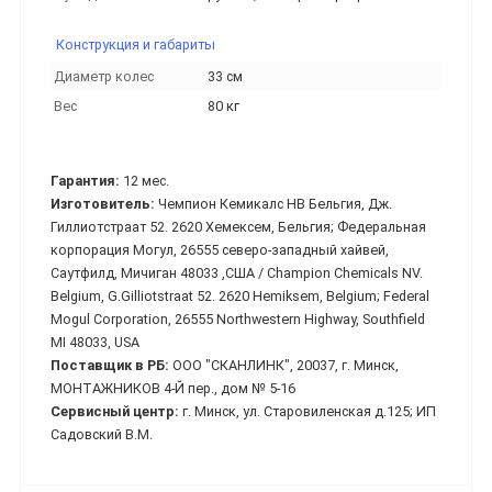
Конструкция и габариты
Диаметр колес
33 см
Вес
80 кг
Гарантия:
12 мес.
Изготовитель:
Чемпион Кемикалс НВ Бельгия, Дж.
Гиллиотстраат 52. 2620 Хемексем, Бельгия; Федеральная
корпорация Могул, 26555 северо-западный хайвей,
Саутфилд, Мичиган 48033 ,США / Champion Chemicals NV.
Belgium, G.Gilliotstraat 52. 2620 Hemiksem, Belgium; Federal
Mogul Corporation, 26555 Northwestern Highway, Southfield
MI 48033, USA
Поставщик в РБ:
ООО "СКАНЛИНК", 20037, г. Минск,
МОНТАЖНИКОВ 4-Й пер., дом № 5-16
Сервисный центр:
г. Минск, ул. Старовиленская д.125; ИП
Садовский В.М.