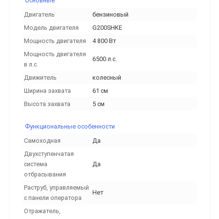
Основные
Двигатель
бензиновый
Модель двигателя
G200SHKE
Мощность двигателя
4 800 Вт
Мощность двигателя
6500 л.с.
в л.с.
Движитель
колесный
Ширина захвата
61 см
Высота захвата
5 см
Функциональные особенности
Самоходная
Да
Двухступенчатая
система
Да
отбрасывания
Раструб, управляемый
Нет
с панели оператора
Отражатель,