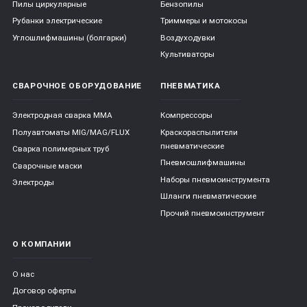
Пилы циркулярные
Бензопилы
Рубанки электрические
Триммеры и мотокосы
Углошлифмашины (болгарки)
Воздуходувки
Культиваторы
СВАРОЧНОЕ ОБОРУДОВАНИЕ
ПНЕВМАТИКА
Электродная сварка ММА
Компрессоры
Полуавтоматы MIG/MAG/FLUX
Краскораспылители
пневматические
Сварка полимерных труб
Пневмошлифмашины
Сварочные маски
Наборы пневмоинструмента
Электроды
Шланги пневматические
Прочий пневмоинструмент
О КОМПАНИИ
О нас
Договор оферты