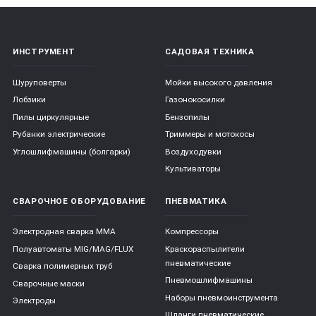
ИНСТРУМЕНТ
САДОВАЯ ТЕХНИКА
Шуруповерты
Мойки высокого давления
Лобзики
Газонокосилки
Пилы циркулярные
Бензопилы
Рубанки электрические
Триммеры и мотокосы
Углошлифмашины (болгарки)
Воздуходувки
Культиваторы
СВАРОЧНОЕ ОБОРУДОВАНИЕ
ПНЕВМАТИКА
Электродная сварка ММА
Компрессоры
Полуавтоматы MIG/MAG/FLUX
Краскораспылители
пневматические
Сварка полимерных труб
Пневмошлифмашины
Сварочные маски
Наборы пневмоинструмента
Электроды
Шланги пневматические