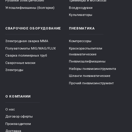
Рубанки электрические
Триммеры и мотокосы
Углошлифмашины (болгарки)
Воздуходувки
Культиваторы
СВАРОЧНОЕ ОБОРУДОВАНИЕ
ПНЕВМАТИКА
Электродная сварка ММА
Компрессоры
Полуавтоматы MIG/MAG/FLUX
Краскораспылители
пневматические
Сварка полимерных труб
Пневмошлифмашины
Сварочные маски
Наборы пневмоинструмента
Электроды
Шланги пневматические
Прочий пневмоинструмент
О КОМПАНИИ
О нас
Договор оферты
Производители
Доставка