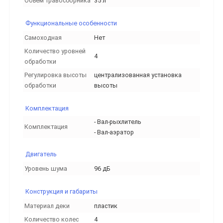
Объём травосборника
35 л
Функциональные особенности
Самоходная
Нет
Количество уровней
4
обработки
Регулировка высоты
централизованная установка
обработки
выcоты
Комплектация
- Вал-рыхлитель
Комплектация
- Вал-аэратор
Двигатель
Уровень шума
96 дБ
Конструкция и габариты
Материал деки
пластик
Количество колес
4