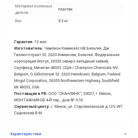
Материал колесных
пластик
дисков
Вес
9.3 кг
Гарантия:
12 мес.
Изготовитель:
Чемпион Кемикалс НВ Бельгия, Дж.
Гиллиотстраат 52. 2620 Хемексем, Бельгия; Федеральная
корпорация Могул, 26555 северо-западный хайвей,
Саутфилд, Мичиган 48033 ,США / Champion Chemicals NV.
Belgium, G.Gilliotstraat 52. 2620 Hemiksem, Belgium; Federal
Mogul Corporation, 26555 Northwestern Highway, Southfield
MI 48033, USA
Поставщик в РБ:
ООО "СКАНЛИНК", 20037, г. Минск,
МОНТАЖНИКОВ 4-Й пер., дом № 5-16
Сервисный центр:
г. Минск, ул. Старовиленская д.125; ИП
Садовский В.М.
Характеристики