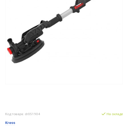
Код товара: dr051904
На складе
Kress