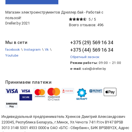
Магазин электроинструментов Дреллер.бай - Работай с
пользой!
5 /
5
Dreller.by 2021
Всего отзывов:
496
+375 (29) 569 16 34
Мы в сети
+375 (44) 569 16 34
facebook
\
Instagram
\
Vk
\
Youtube
Обратный звонок
Режим работы:
09:00 – 21:00
e-mail:
sale@dreller.by
Принимаем платежи
Индивидуальный предприниматель Хренков Дмитрий Александрович
220045, Республика Беларусь, г.Минск, Ул.Чечота 7-81 Р/сч BY47 BPSB
3013 3148 5301 4933 0000 в ОАО «БПС - Сбербанк», БИК BPSBBY2X, Адрес