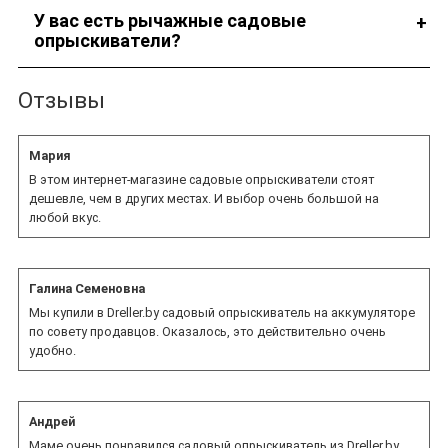
Наши сотрудники подберут оптимальную модель для
У вас есть рычажные садовые
конкретной ситуации.
опрыскиватели?
В наличии имеется такое оборудование.
Отзывы
Мария
В этом интернет-магазине садовые опрыскиватели стоят
дешевле, чем в других местах. И выбор очень большой на
любой вкус.
Галина Семеновна
Мы купили в Dreller.by садовый опрыскиватель на аккумуляторе
по совету продавцов. Оказалось, это действительно очень
удобно.
Андрей
Маме очень понравился садовый опрыскиватель из Dreller.by.