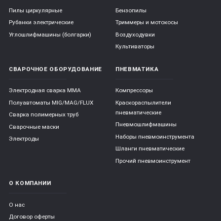
Пилы циркулярные
Бензопилы
Рубанки электрические
Триммеры и мотокосы
Углошлифмашины (болгарки)
Воздуходувки
Культиваторы
СВАРОЧНОЕ ОБОРУДОВАНИЕ
ПНЕВМАТИКА
Электродная сварка ММА
Компрессоры
Полуавтоматы MIG/MAG/FLUX
Краскораспылители
пневматические
Сварка полимерных труб
Пневмошлифмашины
Сварочные маски
Наборы пневмоинструмента
Электроды
Шланги пневматические
Прочий пневмоинструмент
О КОМПАНИИ
О нас
Договор оферты