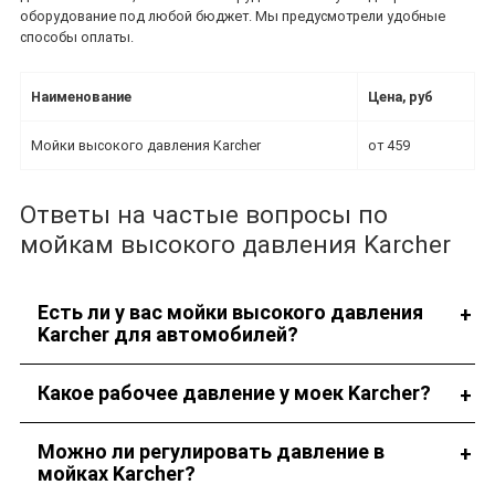
оборудование под любой бюджет. Мы предусмотрели удобные
способы оплаты.
Наименование
Цена, руб
Мойки высокого давления Karcher
от 459
Ответы на частые вопросы по
мойкам высокого давления Karcher
Есть ли у вас мойки высокого давления
Karcher для автомобилей?
У нас вы найдете моющее оборудование для любых целей.
Какое рабочее давление у моек Karcher?
Рабочее давление зависит от выбранной модели мойки.
Можно ли регулировать давление в
мойках Karcher?