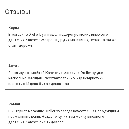
В нашем магазине вы можете купить мойку Karcher с
Отзывы
регулировкой давления.
Кирилл
В магазине Dreller.by я нашел недорогую мойку высокого
давления Karcher. Смотрел в других магазинах, везде такая же
стоит дороже.
Антон
Я пользуюсь мойкой Karcher из магазина Dreller.by уже
несколько месяцев. Работает отлично, характеристики
классные. И цена была адекватная.
Роман
В интернет-магазине Dreller.by всегда качественная продукция и
нормальные цены. Недавно купил там мойку высокого
давления Karcher, очень доволен.