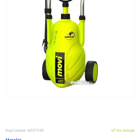
Код товара: dr037340
На складе
Marolex