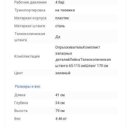
Рабочее давление
4 бар
Транспортировка
на тележке
Материал корпуса
пластик
Материал штанги
сталь
Телескопическая
Да
штанга
ОпрыскивательКомплект
запасных
Комплектация
деталейЛейкаТелескопическая
штанга 65-115 смШланг 170 см
Цвет
зеленый
Размеры и вес
Длина
41 см
Глубина
34 см
Высота
79 см
Вес
4.46 кг