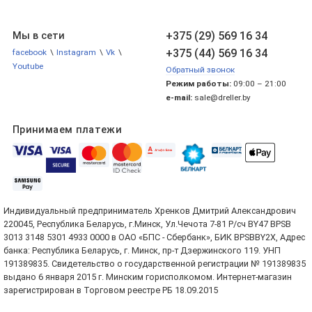
+375 (29) 569 16 34
Мы в сети
+375 (44) 569 16 34
facebook
\
Instagram
\
Vk
\
Youtube
Обратный звонок
Режим работы:
09:00 – 21:00
e-mail:
sale@dreller.by
Принимаем платежи
Индивидуальный предприниматель Хренков Дмитрий Александрович
220045, Республика Беларусь, г.Минск, Ул.Чечота 7-81 Р/сч BY47 BPSB
3013 3148 5301 4933 0000 в ОАО «БПС - Сбербанк», БИК BPSBBY2X, Адрес
банка: Республика Беларусь, г. Минск, пр-т Дзержинского 119. УНП
191389835. Свидетельство о государственной регистрации № 191389835
выдано 6 января 2015 г. Минским горисполкомом. Интернет-магазин
зарегистрирован в Торговом реестре РБ 18.09.2015