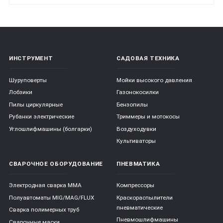
ИНСТРУМЕНТ
САДОВАЯ ТЕХНИКА
Шуруповерты
Мойки высокого давления
Лобзики
Газонокосилки
Пилы циркулярные
Бензопилы
Рубанки электрические
Триммеры и мотокосы
Углошлифмашины (болгарки)
Воздуходувки
Культиваторы
СВАРОЧНОЕ ОБОРУДОВАНИЕ
ПНЕВМАТИКА
Электродная сварка ММА
Компрессоры
Полуавтоматы MIG/MAG/FLUX
Краскораспылители
пневматические
Сварка полимерных труб
Пневмошлифмашины
Сварочные маски