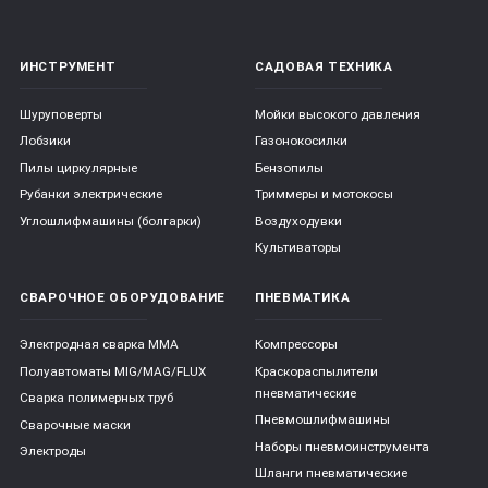
ИНСТРУМЕНТ
САДОВАЯ ТЕХНИКА
Шуруповерты
Мойки высокого давления
Лобзики
Газонокосилки
Пилы циркулярные
Бензопилы
Рубанки электрические
Триммеры и мотокосы
Углошлифмашины (болгарки)
Воздуходувки
Культиваторы
СВАРОЧНОЕ ОБОРУДОВАНИЕ
ПНЕВМАТИКА
Электродная сварка ММА
Компрессоры
Полуавтоматы MIG/MAG/FLUX
Краскораспылители
пневматические
Сварка полимерных труб
Пневмошлифмашины
Сварочные маски
Наборы пневмоинструмента
Электроды
Шланги пневматические