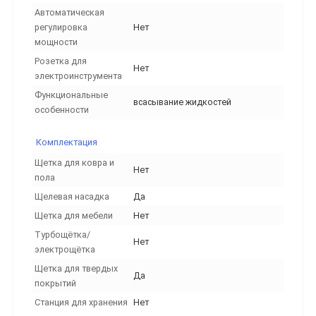
Автоматическая
регулировка
Нет
мощности
Розетка для
Нет
электроинструмента
Функциональные
всасывание жидкостей
особенности
Комплектация
Щетка для ковра и
Нет
пола
Щелевая насадка
Да
Щетка для мебели
Нет
Турбощётка/
Нет
электрощётка
Щетка для твердых
Да
покрытий
Станция для хранения
Нет