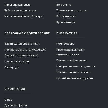
Пилы циркулярные
Бензопилы
Рубанки электрические
Триммеры и мотокосы
Углошлифмашины (болгарки)
Воздуходувки
Культиваторы
СВАРОЧНОЕ ОБОРУДОВАНИЕ
ПНЕВМАТИКА
Электродная сварка ММА
Компрессоры
Полуавтоматы MIG/MAG/FLUX
Краскораспылители
пневматические
Сварка полимерных труб
Пневмошлифмашины
Сварочные маски
Наборы пневмоинструмента
Электроды
Шланги пневматические
Прочий пневмоинструмент
О КОМПАНИИ
О нас
Договор оферты