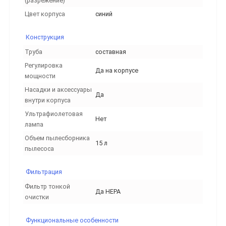
(разрежение)
Цвет корпуса
синий
Конструкция
Труба
составная
Регулировка
Да на корпусе
мощности
Насадки и аксессуары
Да
внутри корпуса
Ультрафиолетовая
Нет
лампа
Объем пылесборника
15 л
пылесоса
Фильтрация
Фильтр тонкой
Да НЕРА
очистки
Функциональные особенности