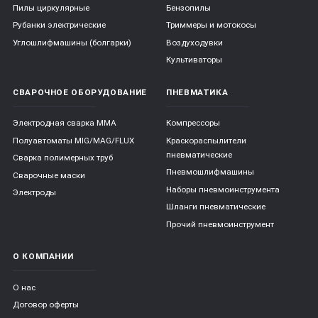
Пилы циркулярные
Бензопилы
Рубанки электрические
Триммеры и мотокосы
Углошлифмашины (болгарки)
Воздуходувки
Культиваторы
СВАРОЧНОЕ ОБОРУДОВАНИЕ
ПНЕВМАТИКА
Электродная сварка ММА
Компрессоры
Полуавтоматы MIG/MAG/FLUX
Краскораспылители
пневматические
Сварка полимерных труб
Пневмошлифмашины
Сварочные маски
Наборы пневмоинструмента
Электроды
Шланги пневматические
Прочий пневмоинструмент
О КОМПАНИИ
О нас
Договор оферты