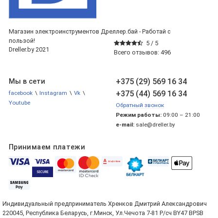
Магазин электроинструментов Дреллер.бай - Работай с
пользой!
5 /
5
Dreller.by 2021
Всего отзывов:
496
+375 (29) 569 16 34
Мы в сети
+375 (44) 569 16 34
facebook
\
Instagram
\
Vk
\
Youtube
Обратный звонок
Режим работы:
09:00 – 21:00
e-mail:
sale@dreller.by
Принимаем платежи
Индивидуальный предприниматель Хренков Дмитрий Александрович
220045, Республика Беларусь, г.Минск, Ул.Чечота 7-81 Р/сч BY47 BPSB