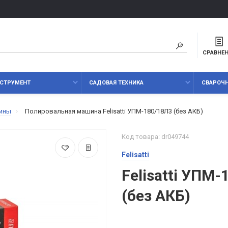
СРАВНЕ
СТРУМЕНТ
САДОВАЯ ТЕХНИКА
СВАРОЧ
ины
Полировальная машина Felisatti УПМ-180/18Л3 (без АКБ)
Код товара: dr049744
Felisatti
Felisatti УПМ
(без АКБ)