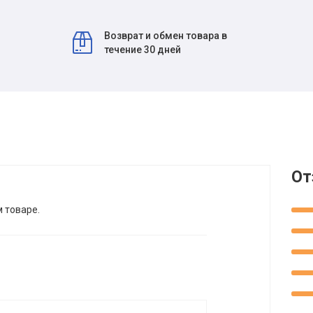
Возврат и обмен товара в
течение 30 дней
От
м товаре.