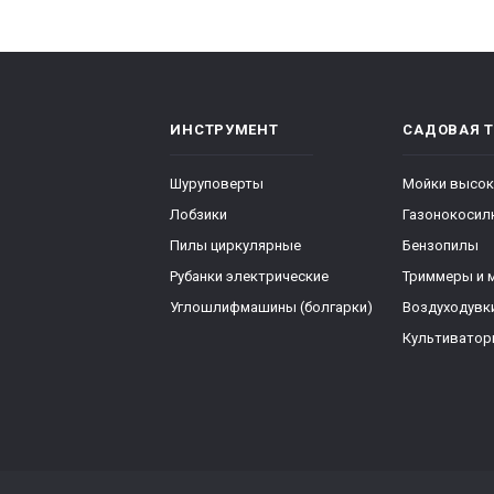
ИНСТРУМЕНТ
САДОВАЯ 
Шуруповерты
Мойки высок
Лобзики
Газонокосил
Пилы циркулярные
Бензопилы
Рубанки электрические
Триммеры и 
Углошлифмашины (болгарки)
Воздуходувк
Культивато