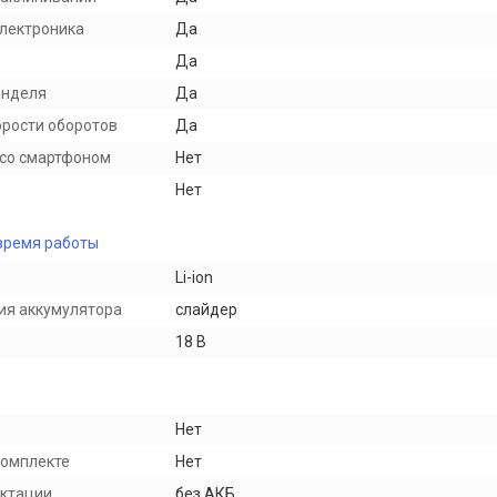
электроника
Да
Да
инделя
Да
орости оборотов
Да
со смартфоном
Нет
Нет
время работы
Li-ion
ия аккумулятора
слайдер
18 В
Нет
комплекте
Нет
ектации
без АКБ