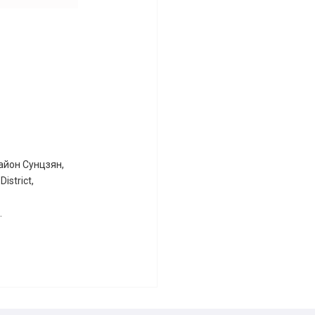
айон Сунцзян,
istrict,
.