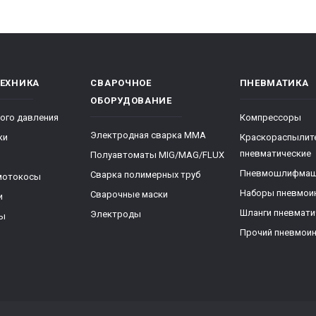
ТЕХНИКА
СВАРОЧНОЕ
ПНЕВМАТИКА
ОБОРУДОВАНИЕ
ого давления
Компрессоры
Электродная сварка ММА
ки
Краскораспылит
пневматические
Полуавтоматы MIG/MAG/FLUX
Пневмошлифма
Сварка полимерных труб
мотокосы
Наборы пневмои
Сварочные маски
и
Шланги пневмати
Электроды
ры
Прочий пневмои