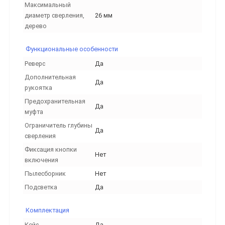
Максимальный
диаметр сверления,
26 мм
дерево
Функциональные особенности
Реверс
Да
Дополнительная
Да
рукоятка
Предохранительная
Да
муфта
Ограничитель глубины
Да
сверления
Фиксация кнопки
Нет
включения
Пылесборник
Нет
Подсветка
Да
Комплектация
Кейс
Да