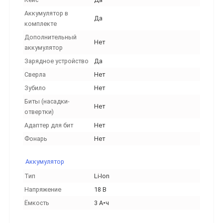
Аккумулятор в
Да
комплекте
Дополнительный
Нет
аккумулятор
Зарядное устройство
Да
Сверла
Нет
Зубило
Нет
Биты (насадки-
Нет
отвертки)
Адаптер для бит
Нет
Фонарь
Нет
Аккумулятор
Тип
Li-Ion
Напряжение
18 В
Ёмкость
3 А•ч