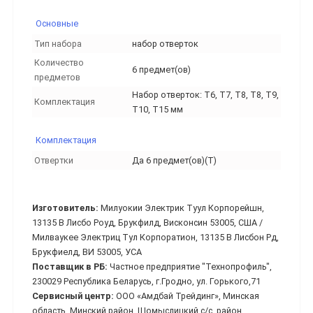
Основные
Тип набора
набор отверток
Количество
6 предмет(ов)
предметов
Набор отверток: T6, T7, T8, T8, T9,
Комплектация
T10, T15 мм
Комплектация
Отвертки
Да 6 предмет(ов)(T)
Изготовитель:
Милуокии Электрик Туул Корпорейшн,
13135 В Лисбо Роуд, Брукфилд, Висконсин 53005, США /
Милваукее Электриц Тул Корпоратион, 13135 В Лисбон Рд,
Брукфиелд, ВИ 53005, УСА
Поставщик в РБ:
Частное предприятие "Технопрофиль",
230029 Республика Беларусь, г.Гродно, ул. Горького,71
Сервисный центр:
ООО «Амдбай Трейдинг», Минская
область, Минский район, Щомыслицкий с/с, район