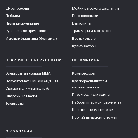
Шуруповерты
Мойки высокого давления
Лобзики
Газонокосилки
Пилы циркулярные
Бензопилы
Рубанки электрические
Триммеры и мотокосы
Углошлифмашины (болгарки)
Воздуходувки
Культиваторы
СВАРОЧНОЕ ОБОРУДОВАНИЕ
ПНЕВМАТИКА
Электродная сварка ММА
Компрессоры
Полуавтоматы MIG/MAG/FLUX
Краскораспылители
пневматические
Сварка полимерных труб
Пневмошлифмашины
Сварочные маски
Наборы пневмоинструмента
Электроды
Шланги пневматические
Прочий пневмоинструмент
О КОМПАНИИ